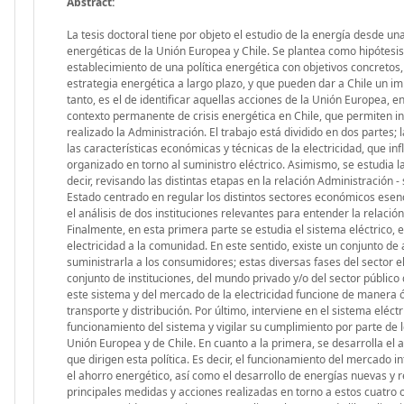
Abstract:
La tesis doctoral tiene por objeto el estudio de la energía desde una
energéticas de la Unión Europea y Chile. Se plantea como hipótesi
establecimiento de una política energética con objetivos concretos,
estrategia energética a largo plazo, y que pueden dar a Chile un imp
tanto, es el de identificar aquellas acciones de la Unión Europea, e
contexto permanente de crisis energética en Chile, que permiten in
realizado la Administración. El trabajo está dividido en dos partes;
las características económicas y técnicas de la electricidad, que inf
organizado en torno al suministro eléctrico. Asimismo, se estudia la
decir, revisando las distintas etapas en la relación Administración -
Estado centrado en regular los distintos sectores económicos esenc
el análisis de dos instituciones relevantes para entender la relación 
Finalmente, en esta primera parte se estudia el sistema eléctrico, 
electricidad a la comunidad. En este sentido, existe un conjunto de
suministrarla a los consumidores; estas diversas fases del sector e
conjunto de instituciones, del mundo privado y/o del sector público 
este sistema y del mercado de la electricidad funcione de manera ó
transporte y distribución. Por último, interviene en el sistema eléc
funcionamiento del sistema y vigilar su cumplimiento por parte de l
Unión Europea y de Chile. En cuanto a la primera, se desarrolla el aná
que dirigen esta política. Es decir, el funcionamiento del mercado in
el ahorro energético, así como el desarrollo de energías nuevas y r
principales medidas y acciones realizadas en torno a estos cuatro o