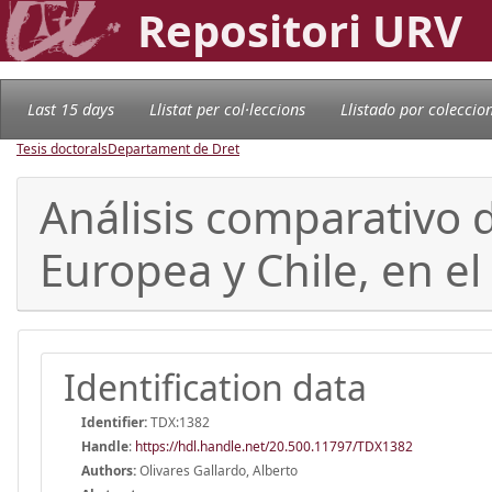
Repositori URV
Last 15 days
Llistat per col·leccions
Llistado por coleccio
Tesis doctorals
Departament de Dret
Análisis comparativo d
Europea y Chile, en el 
Identification data
Identifier:
TDX:1382
Handle
:
https://hdl.handle.net/20.500.11797/TDX1382
Authors:
Olivares Gallardo, Alberto