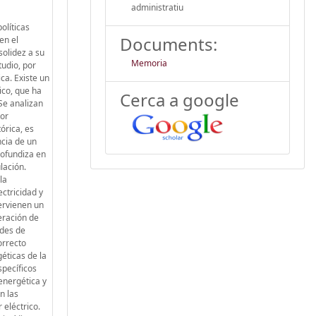
administratiu
olíticas
Documents:
en el
solidez a su
Memoria
tudio, por
ca. Existe un
ico, que ha
Cerca a google
 Se analizan
tor
órica, es
ncia de un
rofundiza en
lación.
la
ctricidad y
tervienen un
peración de
edes de
orrecto
éticas de la
specíficos
 energética y
n las
 eléctrico.