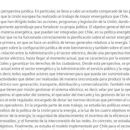
 perspectiva jurídica. En particular, se lleva a cabo un estudio comparado de las p
s que la Unión europea ha realizado un trabajo de mayor envergadura que Chile, 
 que han dirigido todas las acciones, programas y legislación de la Unión, dando 
ortante aprendizaje para fortalecer su propia política. El objetivo general del es
n materia energética, que puedan ser integradas por Chile, en su política energéti
tuir que no ha funcionado correctamente la planificación sobre el sector energét
 la primera, en que se hace un análisis de temas generales relativos a la energía.
luyen sobre la configuración jurídica de este bien/servicio y también sobre el sec
 relación entre la Administración y el sector eléctrico, desde una perspectiva hist
 sector eléctrico, hasta llegar al momento actual, que se caracteriza por la existe
iales y garantizar los derechos de los ciudadanos. Desde esta perspectiva, se p
actual entre el sector energético y la Administración: el servicio público y la regu
es decir, todos aquellos actores que intervienen para que pueda ser suministrada 
 actividades que deber ser realizadas de manera sincronizada para producir la ele
léctrico son: generación, transporte, distribución y comercialización. También in
que tienen por misión gestionar el sistema eléctrico, es decir, velar por que la o
ptima: el operador del sistema, el operador del mercado y los gestores de las r
trico el ente regulador, encargado de dictar las normas técnicas que permiten el c
os operadores. En la segunda parte de este trabajo, se estudia las políticas energ
lisis de la política de la Unión para la energía, a la luz de los cuatro objetivos e
terior de la energía; la seguridad de abastecimiento; el incentivo de la eficiencia
enovables, y; el fomento de la interconexión de las redes. En concreto, se estudia
bjetivos. Finalmente, se estudia el modelo implementado por Chile para el sector