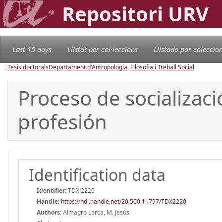
Repositori URV
Last 15 days
Llistat per col·leccions
Llistado por coleccio
Tesis doctorals
Departament d'Antropologia, Filosofia i Treball Social
Proceso de socializaci
profesión
Identification data
Identifier:
TDX:2220
Handle
:
https://hdl.handle.net/20.500.11797/TDX2220
Authors:
Almagro Lorca, M. Jesús