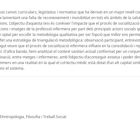
os canvis curriculars, legislatius i normatius que ha derivat en un major nivell c
 lamentant una falta de reconeixement i invisibilitat en tots els àmbits de la salut
ons. L’objectiu d’aquesta tesi és conèixer l'impacte que el procés de socialitzaci
pcions i imatges de la professió infermera per part dels principals actors socials 
 optat per escollir la metodologia qualitativa per ser l’opció que millor ens perm
m fet una estratègia de triangulació metodològica: observació participant, entrevis
gut veure que el procés de socialització infermera influeix en la consolidació i r
al. D’altra banda, hem analitzat el context sanitari actual conformat per un conju
nació, entre metges i infermeres, amb l’objectiu d’aconseguir estatus i poder di
immers en una realitat en la qual el col·lectiu mèdic està dotat d’un alt capital si
ns el sistema.
'Antropologia, Filosofia i Treball Social