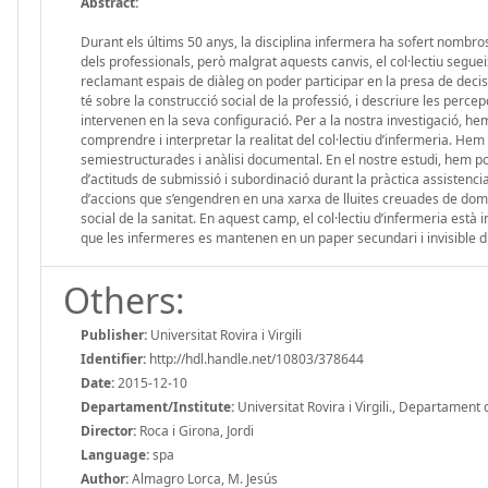
Abstract:
Durant els últims 50 anys, la disciplina infermera ha sofert nombros
dels professionals, però malgrat aquests canvis, el col·lectiu segueix
reclamant espais de diàleg on poder participar en la presa de decisi
té sobre la construcció social de la professió, i descriure les perce
intervenen en la seva configuració. Per a la nostra investigació, hem
comprendre i interpretar la realitat del col·lectiu d’infermeria. He
semiestructurades i anàlisi documental. En el nostre estudi, hem po
d’actituds de submissió i subordinació durant la pràctica assistenci
d’accions que s’engendren en una xarxa de lluites creuades de domi
social de la sanitat. En aquest camp, el col·lectiu d’infermeria està 
que les infermeres es mantenen en un paper secundari i invisible di
Others:
Publisher:
Universitat Rovira i Virgili
Identifier:
http://hdl.handle.net/10803/378644
Date:
2015-12-10
Departament/Institute:
Universitat Rovira i Virgili., Departament d
Director:
Roca i Girona, Jordi
Language:
spa
Author:
Almagro Lorca, M. Jesús