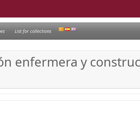
nes
List for collections
ón enfermera y construcc