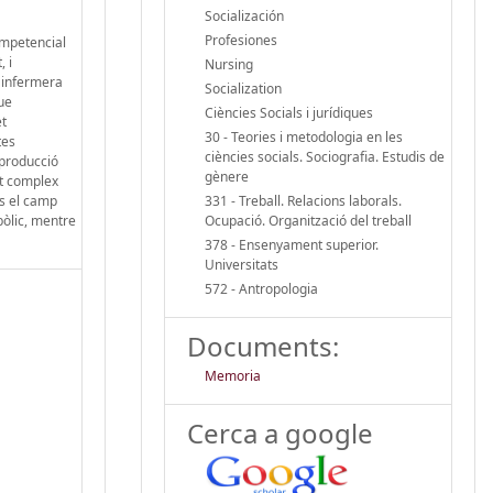
Socialización
Profesiones
ompetencial
, i
Nursing
ó infermera
Socialization
que
Ciències Socials i jurídiques
et
30 - Teories i metodologia en les
tes
ciències socials. Sociografia. Estudis de
eproducció
gènere
nt complex
ns el camp
331 - Treball. Relacions laborals.
mbòlic, mentre
Ocupació. Organització del treball
378 - Ensenyament superior.
Universitats
572 - Antropologia
Documents:
Memoria
Cerca a google