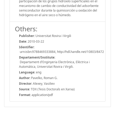
participación de los grupos hidroxilo superficiales en el
mecanismo de cambio de conductividad del adsorbente
semiconductor durante la quimisorción u oxidación del
hidrógeno en el aire seco o húmedo.
Others:
Publisher:
Universitat Rovira i Virgili
Date:
2010-03-22
Identifier:
urn:isbn:9788469333884, http://hdl.handle.net/10803/8472
Departament/Institute:
Departament d'Enginyeria Electrònica, Elèctrica i
Automàtica, Universitat Rovira i Virgili.
Language:
eng
Author:
Pavelko, Roman G.
Director:
Alexey, Vasiliev
Source:
TDX (Tesis Doctorals en Xarxa)
Format:
application/pdf