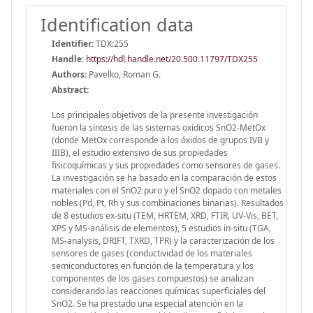
Identification data
Identifier:
TDX:255
Handle
:
https://hdl.handle.net/20.500.11797/TDX255
Authors:
Pavelko, Roman G.
Abstract:
Los principales objetivos de la presente investigación
fueron la síntesis de las sistemas oxídicos SnO2-MetOx
(donde MetOx corresponde a los óxidos de grupos IVB y
IIIB), el estudio extensivo de sus propiedades
fisicoquímicas y sus propiedades como sensores de gases.
La investigación se ha basado en la comparación de estos
materiales con el SnO2 puro y el SnO2 dopado con metales
nobles (Pd, Pt, Rh y sus combinaciones binarias). Resultados
de 8 estudios ex-situ (TEM, HRTEM, XRD, FTIR, UV-Vis, BET,
XPS y MS-análisis de elementos), 5 estudios in-situ (TGA,
MS-analysis, DRIFT, TXRD, TPR) y la caracterización de los
sensores de gases (conductividad de los materiales
semiconductores en función de la temperatura y los
componentes de los gases compuestos) se analizan
considerando las reacciones químicas superficiales del
SnO2. Se ha prestado una especial atención en la