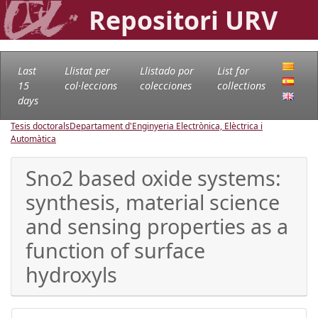
Repositori URV
Last
Llistat per
Llistado por
List for
15
col·leccions
colecciones
collections
days
Tesis doctorals
Departament d'Enginyeria Electrònica, Elèctrica i
Automàtica
Sno2 based oxide systems:
synthesis, material science
and sensing properties as a
function of surface
hydroxyls