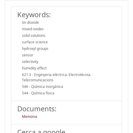
Keywords:
tin dioxide
mixed oxides
solid solutions
surface science
hydroxyl groups
sensor
selectivity
humidity effect
621.3 - Enginyeria elèctrica. Electrotècnia.
Telecomunicacions
546 - Química inorgànica
544 - Química física
Documents:
Memoria
Cerca a google