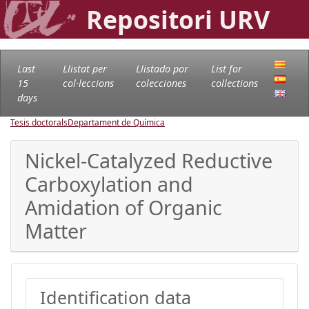
Repositori URV
Last
Llistat per
Llistado por
List for
15
col·leccions
colecciones
collections
days
Tesis doctorals
Departament de Química
Nickel-Catalyzed Reductive
Carboxylation and
Amidation of Organic
Matter
Identification data