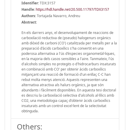
Identifier:
TDX:3157
Handle
:
https://hdl.handle.net/20.500.11797/TDX3157
Authors:
Tortajada Navarro, Andreu
Abstract:
En els darrers anys, el desenvolupament de reaccions de
carboxilació reductiva de (pseudo) halogenurs orgànics
amb diòxid de carboni (CO') catalitzada per metalls per a la
preparació d'àcids carboxílics s'ha convertit en una
poderosa alternativa a l'ús d'èspecies organometàl·liques,
en la majoria dels casos sensibles a l'aire. Tanmateix, l'ús
d'alcohols simples no protegits o d'hidrocarburs insaturats
en combinació amb CO' per obtenir àcids carboxílics
mitjançant una reacció de formació d'un enllaç C-C han
rebut molta menys atenció. Aquests representen una
alternativa atractiva als halurs orgànics, ja que són
abundants i fàcilment disponibles. En aquesta tesi doctoral
es descriu la carboxilació selectiva d'alcohols al·lílics amb
CO2, una metodologia capaç d'obtenir àcids carboxílics
insaturats amb un control excel·lent de la selectivitat
obtinguda.
Others: