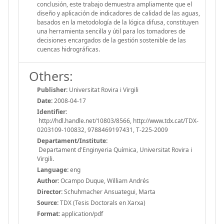
conclusión, este trabajo demuestra ampliamente que el
diseño y aplicación de indicadores de calidad de las aguas,
basados en la metodología de la lógica difusa, constituyen
una herramienta sencilla y útil para los tomadores de
decisiones encargados de la gestión sostenible de las
cuencas hidrográficas.
Others:
Publisher:
Universitat Rovira i Virgili
Date:
2008-04-17
Identifier:
http://hdl.handle.net/10803/8566, http://www.tdx.cat/TDX-
0203109-100832, 9788469197431, T-225-2009
Departament/Institute:
Departament d'Enginyeria Química, Universitat Rovira i
Virgili.
Language:
eng
Author:
Ocampo Duque, William Andrés
Director:
Schuhmacher Ansuategui, Marta
Source:
TDX (Tesis Doctorals en Xarxa)
Format:
application/pdf