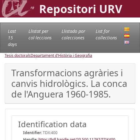
Repositori URV
Last
Llistat per
Llistado por
List for
15
col·leccions
colecciones
collections
days
Tesis doctorals
Departament d'Història i Geografia
Transformacions agràries i
canvis hidrològics. La conca
de l'Anguera 1960-1985.
Identification data
Identifier:
TDX:400
Handle
:
https://hdl.handle.net/20.500.11797/TDX400