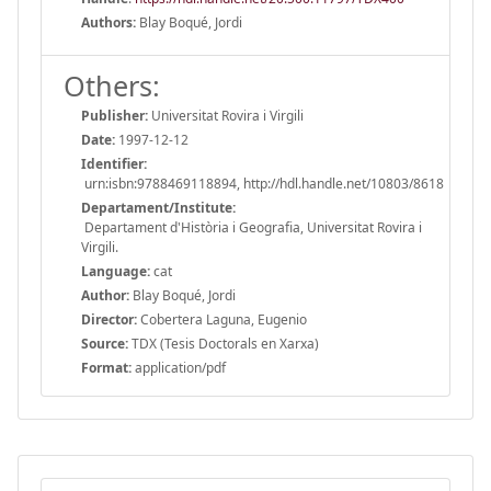
Authors:
Blay Boqué, Jordi
Others:
Publisher:
Universitat Rovira i Virgili
Date:
1997-12-12
Identifier:
urn:isbn:9788469118894, http://hdl.handle.net/10803/8618
Departament/Institute:
Departament d'Història i Geografia, Universitat Rovira i
Virgili.
Language:
cat
Author:
Blay Boqué, Jordi
Director:
Cobertera Laguna, Eugenio
Source:
TDX (Tesis Doctorals en Xarxa)
Format:
application/pdf