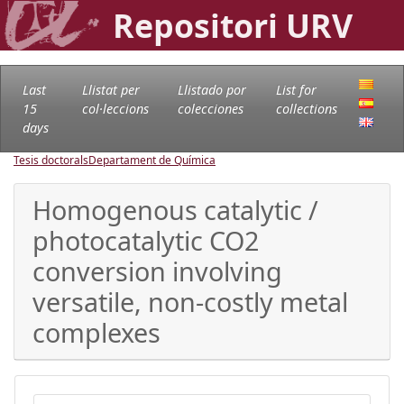
Repositori URV
Last
Llistat per
Llistado por
List for
15
col·leccions
colecciones
collections
days
Tesis doctorals
Departament de Química
Homogenous catalytic /
photocatalytic CO2
conversion involving
versatile, non-costly metal
complexes