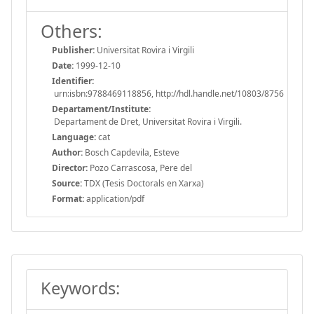
Others:
Publisher:
Universitat Rovira i Virgili
Date:
1999-12-10
Identifier:
urn:isbn:9788469118856, http://hdl.handle.net/10803/8756
Departament/Institute:
Departament de Dret, Universitat Rovira i Virgili.
Language:
cat
Author:
Bosch Capdevila, Esteve
Director:
Pozo Carrascosa, Pere del
Source:
TDX (Tesis Doctorals en Xarxa)
Format:
application/pdf
Keywords: