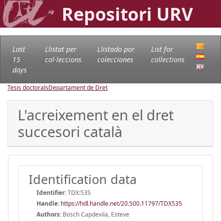
Repositori URV
Last
Llistat per
Llistado por
List for
15
col·leccions
colecciones
collections
days
Tesis doctorals
Departament de Dret
L'acreixement en el dret
succesori català
Identification data
Identifier:
TDX:535
Handle
:
https://hdl.handle.net/20.500.11797/TDX535
Authors:
Bosch Capdevila, Esteve