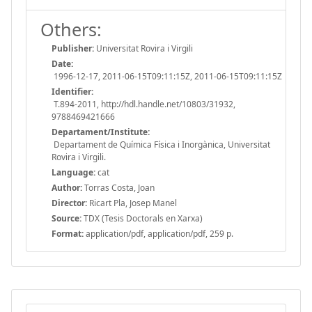
Others:
Publisher:
Universitat Rovira i Virgili
Date:
1996-12-17, 2011-06-15T09:11:15Z, 2011-06-15T09:11:15Z
Identifier:
T.894-2011, http://hdl.handle.net/10803/31932,
9788469421666
Departament/Institute:
Departament de Química Física i Inorgànica, Universitat
Rovira i Virgili.
Language:
cat
Author:
Torras Costa, Joan
Director:
Ricart Pla, Josep Manel
Source:
TDX (Tesis Doctorals en Xarxa)
Format:
application/pdf, application/pdf, 259 p.