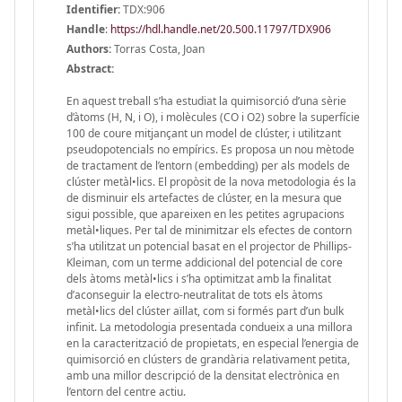
Identifier:
TDX:906
Handle
:
https://hdl.handle.net/20.500.11797/TDX906
Authors:
Torras Costa, Joan
Abstract:
En aquest treball s’ha estudiat la quimisorció d’una sèrie
d’àtoms (H, N, i O), i molècules (CO i O2) sobre la superfície
100 de coure mitjançant un model de clúster, i utilitzant
pseudopotencials no empírics. Es proposa un nou mètode
de tractament de l’entorn (embedding) per als models de
clúster metàl•lics. El propòsit de la nova metodologia és la
de disminuir els artefactes de clúster, en la mesura que
sigui possible, que apareixen en les petites agrupacions
metàl•liques. Per tal de minimitzar els efectes de contorn
s’ha utilitzat un potencial basat en el projector de Phillips-
Kleiman, com un terme addicional del potencial de core
dels àtoms metàl•lics i s’ha optimitzat amb la finalitat
d’aconseguir la electro-neutralitat de tots els àtoms
metàl•lics del clúster aïllat, com si formés part d’un bulk
infinit. La metodologia presentada condueix a una millora
en la caracterització de propietats, en especial l’energia de
quimisorció en clústers de grandària relativament petita,
amb una millor descripció de la densitat electrònica en
l’entorn del centre actiu.