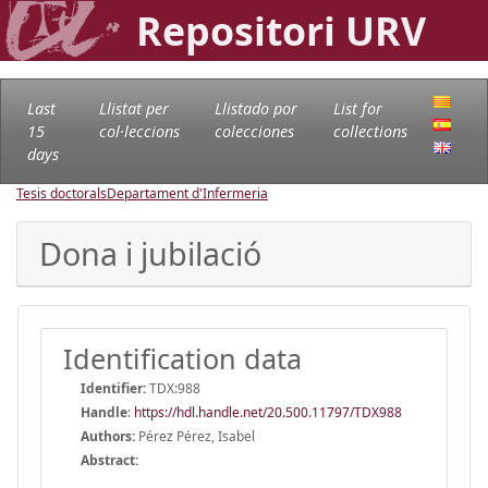
Repositori URV
Last
Llistat per
Llistado por
List for
15
col·leccions
colecciones
collections
days
Tesis doctorals
Departament d'Infermeria
Dona i jubilació
Identification data
Identifier:
TDX:988
Handle
:
https://hdl.handle.net/20.500.11797/TDX988
Authors:
Pérez Pérez, Isabel
Abstract: