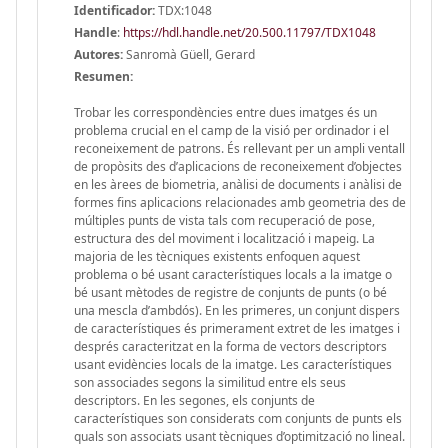
Identificador:
TDX:1048
Handle
:
https://hdl.handle.net/20.500.11797/TDX1048
Autores:
Sanromà Güell, Gerard
Resumen:
Trobar les correspondències entre dues imatges és un
problema crucial en el camp de la visió per ordinador i el
reconeixement de patrons. És rellevant per un ampli ventall
de propòsits des d’aplicacions de reconeixement d’objectes
en les àrees de biometria, anàlisi de documents i anàlisi de
formes fins aplicacions relacionades amb geometria des de
múltiples punts de vista tals com recuperació de pose,
estructura des del moviment i localització i mapeig. La
majoria de les tècniques existents enfoquen aquest
problema o bé usant característiques locals a la imatge o
bé usant mètodes de registre de conjunts de punts (o bé
una mescla d’ambdós). En les primeres, un conjunt dispers
de característiques és primerament extret de les imatges i
després caracteritzat en la forma de vectors descriptors
usant evidències locals de la imatge. Les característiques
son associades segons la similitud entre els seus
descriptors. En les segones, els conjunts de
característiques son considerats com conjunts de punts els
quals son associats usant tècniques d’optimització no lineal.