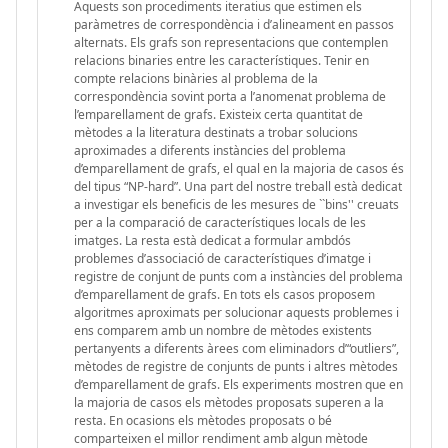
Aquests son procediments iteratius que estimen els
paràmetres de correspondència i d’alineament en passos
alternats. Els grafs son representacions que contemplen
relacions binaries entre les característiques. Tenir en
compte relacions binàries al problema de la
correspondència sovint porta a l’anomenat problema de
l’emparellament de grafs. Existeix certa quantitat de
mètodes a la literatura destinats a trobar solucions
aproximades a diferents instàncies del problema
d’emparellament de grafs, el qual en la majoria de casos és
del tipus “NP-hard”. Una part del nostre treball està dedicat
a investigar els beneficis de les mesures de ``bins'' creuats
per a la comparació de característiques locals de les
imatges. La resta està dedicat a formular ambdós
problemes d’associació de característiques d’imatge i
registre de conjunt de punts com a instàncies del problema
d’emparellament de grafs. En tots els casos proposem
algoritmes aproximats per solucionar aquests problemes i
ens comparem amb un nombre de mètodes existents
pertanyents a diferents àrees com eliminadors d’“outliers”,
mètodes de registre de conjunts de punts i altres mètodes
d’emparellament de grafs. Els experiments mostren que en
la majoria de casos els mètodes proposats superen a la
resta. En ocasions els mètodes proposats o bé
comparteixen el millor rendiment amb algun mètode