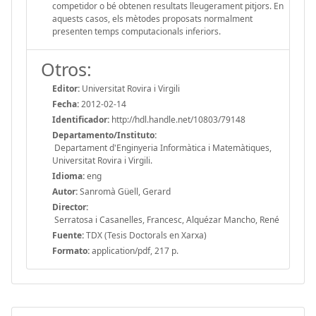
competidor o bé obtenen resultats lleugerament pitjors. En
aquests casos, els mètodes proposats normalment
presenten temps computacionals inferiors.
Otros:
Editor:
Universitat Rovira i Virgili
Fecha:
2012-02-14
Identificador:
http://hdl.handle.net/10803/79148
Departamento/Instituto:
Departament d'Enginyeria Informàtica i Matemàtiques,
Universitat Rovira i Virgili.
Idioma:
eng
Autor:
Sanromà Güell, Gerard
Director:
Serratosa i Casanelles, Francesc, Alquézar Mancho, René
Fuente:
TDX (Tesis Doctorals en Xarxa)
Formato:
application/pdf, 217 p.