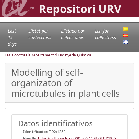
Repositori URV
Last
Llistat per
Llistado por
List for
15
col·leccions
colecciones
collections
days
Tesis doctorals
Departament d'Enginyeria Química
Modelling of self-
organizaton of
microtubules in plant cells
Datos identificativos
Identificador:
TDX:1353
Handle
:
https://hdl.handle.net/20.500.11797/TDX1353