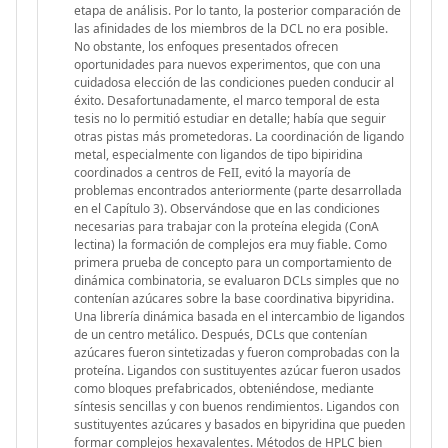
etapa de análisis. Por lo tanto, la posterior comparación de
las afinidades de los miembros de la DCL no era posible.
No obstante, los enfoques presentados ofrecen
oportunidades para nuevos experimentos, que con una
cuidadosa elección de las condiciones pueden conducir al
éxito. Desafortunadamente, el marco temporal de esta
tesis no lo permitió estudiar en detalle; había que seguir
otras pistas más prometedoras. La coordinación de ligando
metal, especialmente con ligandos de tipo bipiridina
coordinados a centros de FeII, evitó la mayoría de
problemas encontrados anteriormente (parte desarrollada
en el Capítulo 3). Observándose que en las condiciones
necesarias para trabajar con la proteína elegida (ConA
lectina) la formación de complejos era muy fiable. Como
primera prueba de concepto para un comportamiento de
dinámica combinatoria, se evaluaron DCLs simples que no
contenían azúcares sobre la base coordinativa bipyridina.
Una librería dinámica basada en el intercambio de ligandos
de un centro metálico. Después, DCLs que contenían
azúcares fueron sintetizadas y fueron comprobadas con la
proteína. Ligandos con sustituyentes azúcar fueron usados
como bloques prefabricados, obteniéndose, mediante
síntesis sencillas y con buenos rendimientos. Ligandos con
sustituyentes azúcares y basados en bipyridina que pueden
formar complejos hexavalentes. Métodos de HPLC bien