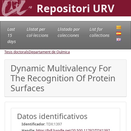
Repositori URV
Last
Llistat per
Llistado por
List for
15
col·leccions
colecciones
collections
days
Tesis doctorals
Departament de Química
Dynamic Multivalency For
The Recognition Of Protein
Surfaces
Datos identificativos
Identificador:
TDX:1397
Handle
:
https://hdl.handle.net/20.500.11797/TDX1397