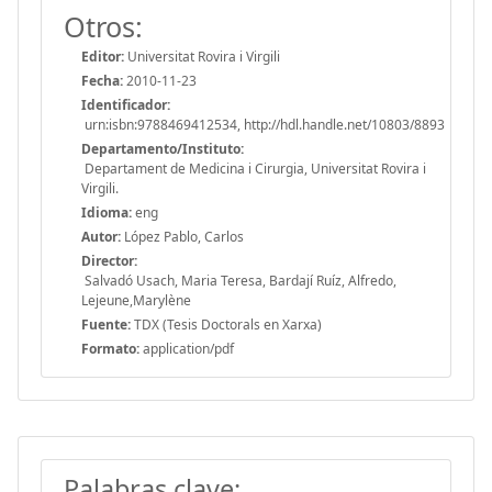
Otros:
Editor:
Universitat Rovira i Virgili
Fecha:
2010-11-23
Identificador:
urn:isbn:9788469412534, http://hdl.handle.net/10803/8893
Departamento/Instituto:
Departament de Medicina i Cirurgia, Universitat Rovira i
Virgili.
Idioma:
eng
Autor:
López Pablo, Carlos
Director:
Salvadó Usach, Maria Teresa, Bardají Ruíz, Alfredo,
Lejeune,Marylène
Fuente:
TDX (Tesis Doctorals en Xarxa)
Formato:
application/pdf
Palabras clave: