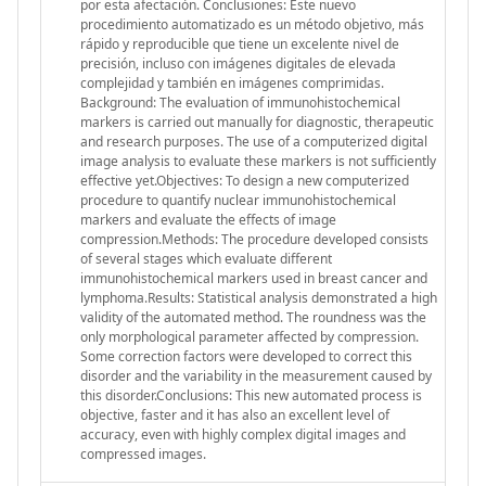
por esta afectación. Conclusiones: Este nuevo
procedimiento automatizado es un método objetivo, más
rápido y reproducible que tiene un excelente nivel de
precisión, incluso con imágenes digitales de elevada
complejidad y también en imágenes comprimidas.
Background: The evaluation of immunohistochemical
markers is carried out manually for diagnostic, therapeutic
and research purposes. The use of a computerized digital
image analysis to evaluate these markers is not sufficiently
effective yet.Objectives: To design a new computerized
procedure to quantify nuclear immunohistochemical
markers and evaluate the effects of image
compression.Methods: The procedure developed consists
of several stages which evaluate different
immunohistochemical markers used in breast cancer and
lymphoma.Results: Statistical analysis demonstrated a high
validity of the automated method. The roundness was the
only morphological parameter affected by compression.
Some correction factors were developed to correct this
disorder and the variability in the measurement caused by
this disorder.Conclusions: This new automated process is
objective, faster and it has also an excellent level of
accuracy, even with highly complex digital images and
compressed images.