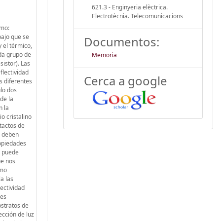
621.3 - Enginyeria elèctrica.
Electrotècnia. Telecomunicacions
omo:
bajo que se
Documentos:
 el térmico,
ada grupo de
Memoria
sistor). Las
flectividad
Cerca a google
s diferentes
ulo dos
de la
n la
o cristalino
ntactos de
e deben
ropiedades
e puede
ue nos
omo
a las
ectividad
tes
bstratos de
ección de luz