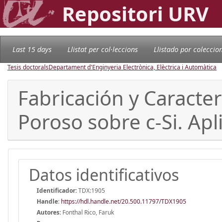
Repositori URV
Last 15 days
Llistat per col·leccions
Llistado por coleccio
Tesis doctorals
Departament d'Enginyeria Electrònica, Elèctrica i Automàtica
Fabricación y Caracter
Poroso sobre c-Si. Apl
Datos identificativos
Identificador:
TDX:1905
Handle
:
https://hdl.handle.net/20.500.11797/TDX1905
Autores:
Fonthal Rico, Faruk