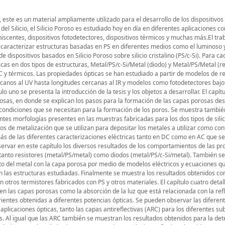
), este es un material ampliamente utilizado para el desarrollo de los dispositivos
del Silicio, el Silicio Poroso es estudiado hoy en día en diferentes aplicaciones c
niscentes, dispositivos fotodetectores, dispositivos térmicos y muchas más.El tra
y caracterizar estructuras basadas en PS en diferentes medios como el luminoso y
 dispositivos basados en Silicio Poroso sobre silicio cristalino (PS/c-Si). Para c
cas en dos tipos de estructuras, Metal/PS/c-Si/Metal (diodo) y Metal/PS/Metal (re
 y térmicos. Las propiedades ópticas se han estudiado a partir de modelos de re
canos al UV hasta longitudes cercanas al IR y modelos como fotodetectores bajo
ulo uno se presenta la introducción de la tesis y los objetos a desarrollar. El capít
orosas, en donde se explican los pasos para la formación de las capas porosas des
as condiciones que se necesitan para la formación de los poros. Se muestra tambié
es morfologías presentes en las muestras fabricadas para los dos tipos de silici
étodos de metalización que se utilizan para depositar los metales a utilizar como co
más de las diferentes caracterizaciones eléctricas tanto en DC como en AC que s
bservar en este capítulo los diversos resultados de los comportamientos de las p
 tanto resistores (metal/PS/metal) como diodos (metal/PS/c-Si/metal). También s
o del metal con la capa porosa por medio de modelos eléctricos y ecuaciones q
n las estructuras estudiadas. Finalmente se muestra los resultados obtenidos c
 otros termistores fabricados con PS y otros materiales. El capítulo cuatro detall
en las capas porosas como la absorción de la luz que está relacionada con la refl
rrientes obtenidas a diferentes potencias ópticas. Se pueden observar las diferen
plicaciones ópticas, tanto las capas antireflectivas (ARC) para los diferentes su
dos. Al igual que las ARC también se muestran los resultados obtenidos para la det