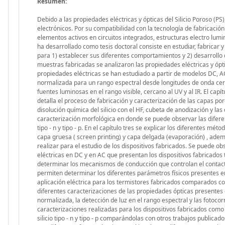
Resumen:
Debido a las propiedades eléctricas y ópticas del Silicio Poroso (PS
electrónicos. Por su compatibilidad con la tecnología de fabricación 
elementos activos en circuitos integrados, estructuras electro lumi
ha desarrollado como tesis doctoral consiste en estudiar, fabricar 
para 1) establecer sus diferentes comportamientos y 2) desarrollo de
muestras fabricadas se analizaron las propiedades eléctricas y ópti
propiedades eléctricas se han estudiado a partir de modelos DC, AC
normalizada para un rango espectral desde longitudes de onda cer
fuentes luminosas en el rango visible, cercano al UV y al IR. El capít
detalla el proceso de fabricación y caracterización de las capas p
disolución química del silicio con el HF, cubeta de anodización y l
caracterización morfológica en donde se puede observar las diferent
tipo - n y tipo - p. En el capítulo tres se explicar los diferentes m
capa gruesa ( screen printing) y capa delgada (evaporación) , ade
realizar para el estudio de los dispositivos fabricados. Se puede o
eléctricas en DC y en AC que presentan los dispositivos fabricados
determinar los mecanismos de conducción que controlan el contact
permiten determinar los diferentes parámetros físicos presentes e
aplicación eléctrica para los termistores fabricados comparados con
diferentes caracterizaciones de las propiedades ópticas presentes 
normalizada, la detección de luz en el rango espectral y las fotoco
caracterizaciones realizadas para los dispositivos fabricados como a
silicio tipo - n y tipo - p comparándolas con otros trabajos publica