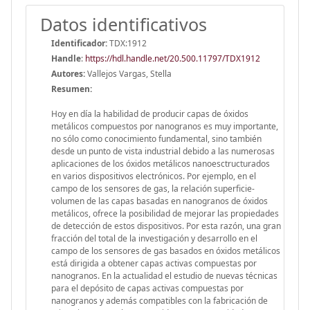
Datos identificativos
Identificador:
TDX:1912
Handle
:
https://hdl.handle.net/20.500.11797/TDX1912
Autores:
Vallejos Vargas, Stella
Resumen:
Hoy en día la habilidad de producir capas de óxidos metálicos compuestos por nanogranos es muy importante, no sólo como conocimiento fundamental, sino también desde un punto de vista industrial debido a las numerosas aplicaciones de los óxidos metálicos nanoesctructurados en varios dispositivos electrónicos. Por ejemplo, en el campo de los sensores de gas, la relación superficie-volumen de las capas basadas en nanogranos de óxidos metálicos, ofrece la posibilidad de mejorar las propiedades de detección de estos dispositivos. Por esta razón, una gran fracción del total de la investigación y desarrollo en el campo de los sensores de gas basados en óxidos metálicos está dirigida a obtener capas activas compuestas por nanogranos. En la actualidad el estudio de nuevas técnicas para el depósito de capas activas compuestas por nanogranos y además compatibles con la fabricación de microsistemas se ha convertido en una necesidad imperiosa. <br/>La presente tesis resume el trabajo del autor llevado a cabo en los últimos cuatro años y está relacionado con el desarrollo de dos regimenes especiales para depositar capas finas de óxido metálico por el método de pulverización catódica asistida por radio frecuencia para aplicaciones de sensores de gas. El primer régimen, nombrado régimen de interrupciones consiste en depositar la capa óxido metálico con una o varias interrupciones durante el proceso. El segundo régimen, nombrado régimen flotante consiste en introducir 'extra' interfases dentro del volumen de la capa del óxido metálico por medio de interrupciones y empleando dos densidades de potencia durante el depósito (la primera para depositar el volumen de la capa y la segunda para depositar la capa superficial). El trabajo realizado en esta tesis fue de carácter experimental; además fue complementado por varios tipos de técnicas de caracterización que permitieron estudiar las propiedades físicas y las de detección de las capas depositadas.<br/>Los resultados mostraron que la introducción de 'extra' interfases en el volumen de las capas de trióxido de tungsteno (WO3) influye en las propiedades morfológicas y estructurales de la capa obtenida. Se determinó que la transformación de fase del WO3, de amorfo a cristalino, tiene diferente tipo de actividad en las capas depositadas con interrupciones en comparación con las depositadas sin interrupciones. Así se observó que el proceso de cristalización es más lento cuando se depositan las capas de óxido metálico mediante el régimen de interrupciones. Por otro lado, se observó una reducción del tamaño de grano en las capas de WO3 depositadas tanto a través del régimen de interrupciones como del régimen flotante. También se determinó que los microsensores de gas fabricados empleando los dos regimenes estudiados tienen prometedoras características de detección, puesto que estos dispositivos mostraron mejor sensibilidad y selectividad a bajas concentraciones de gases oxidantes, tales como NO2 y O3, en comparación con los sensores de gas fabricados a través del régimen convencional de depósito por pulverización catódica. En conclusión, los sensores desarrollados en esta tesis podrían ser usados para monitorizar los principales contaminantes del aire.<br/><br/>La tecnología de sensores se muestra como una de las tecnologías más importantes del futuro con una gran variedad de aplicaciones las cuales van desde el sector industrial hasta el sector privado. En la actualidad los sensores de gases son empleados para detectar y monitorizar una variedad de gases incluyendo gases tóxicos y explosivos. Las aplicaciones mas importantes de los sensores de gas están relacionados con el sector de la automoción, el sector industrial y el sector aeroespacial (donde los sensores son empleados para detectar gases tales como NOx, O2, NH3, SO2, O3, CO2 y gases de combustión para la protección del medio ambiente), el sector de la industria alimenticia (donde los sensores de gas son utilizados para controlar los procesos de fermentación), en el sector domestico (donde el CO2, humedad y gases de combustión necesitan ser detectados), el sector médico (donde los sensores de gas son aplicados para el diagnóstico y la monitorización de pacientes), y el sector de la seguridad (donde los sensores de gas son requeridos para detectar trazas de explosivos). Aunque algunas técnicas convencionales como la espectroscopia de masas o la cromatografía de gases pueden ser usadas en las aplicaciones mencionadas anteriormente con alta selectividad y sensibilidad, resulta obvio que su uso esta limitado por el coste, la instrumentación, la complejidad y el volumen de los equipos. Al contrario, los sensores de gas de estado sólido, en particular aquellos basados en capas de óxidos metálicos, representan una buena alternativa debido a su bajo costo, posibilidad de movilidad y compatibilidad con la tecnología microelectrónica. Desafortunadamente la falta de selectividad y estabilidad de largo plazo son parte de la problemática de este tipo de dispositivos. Como resultado, el desarrollo de sensores de gas basados en óxidos metálicos de alta sensibilidad, selectividad y buena estabilidad de largo plazo es el tema de muchas investigaciones. <br/><br/>Hasta ahora, varias estrategias basadas principalmente en el uso de aditivos específicos en la superficie, catalizadores y promotores, controladores de temperatura y filtros han sido estudiadas con el objetivo de resolver parcialmente la problemática de los sensores de gas basados en óxidos metálicos. Sin embargo el autor cree que el paso fundamental para mejorar las funciones de este tipo de sensores esta relacionado con las recientes estrategias que tienen por objetivo el desarrollo de métodos para incremental el área superficial de la capa activa. Es bien sabido que la eficiencia de los sensores basados en óxidos metálicos está relacionada directamente con relación superficie-volumen de las capas activas. <br/><br/>En esencia, las líneas de investigación estudiadas para conseguir altas áreas superficiales en las capas activas, pueden ser clasificadas en dos grupos. El primero consiste en la obtención de nanoparticulas basadas en óxidos metálicos a través de procesos químicos o físicos. El segundo consiste en la aplicación métodos especiales de preparación para el modelado de la superficie activa (por ejemplo, plantillas de estructura de alúmina porosa). Esta última opción representa una buena alternativa, pero sin métodos que permitan depositar capas activas basadas en nanopartículas no es factible. Por esta razón, es importante desarrollar métodos que permitan obtener capas de óxido metálico compuestos por nanopartículas. <br/><br/>En este contexto, la presente tesis tiene como objetivo desarrollar técnicas de deposito basadas en el método de pulverización catódica para depositar capas de oxido metálico compuestas por nanogranos. Este manuscrito resume el trabajo del autor llevado a cabo en los últimos cuatro años y está relacionado con el desarrollo de nuevas tecnologías para depositar capas de óxidos metálicos con el fin de ser aplicadas en sensores de gases. El trabajo realizado en esta tesis fue de carácter experimental; además fue complementado por varios tipos de técnicas de caracterización que permitieron estudiar las propiedades físicas y las de detección de las capas depositadas.<br/><br/>La novedad del trabajo radica en la aplicación de dos regimenes de depósito a través de la técnica de pulverización catódica asistida por radio frecuencia para la creación de capas de oxido metálico aplicadas a sensores de gas. El primer régimen, nombrado régimen de interrupciones consiste en depositar una capa óxido metálico con una o varias interrupciones durante el proceso. En este caso se introducen 'extra' interfases en el volumen de la capa, donde se forma una superficie en equilibrio debido a la saturación de los enlaces libres en la superficie producida por los átomos residuales de la atmósfera y/o la relajación de la estructura en la interfase durante la interrupción. El segundo régimen, nombrado régimen flotante consiste en introducir 'extra' interfases dentro del volumen de la capa del óxido metálico por medio de interrupciones y empleando dos densidades de potencia durante el depósito (la primera para depositar el volumen de la capa y la segunda para depositar la capa superficial). <br/><br/>Los resultados mostraron que la aplicación interrupciones durante el crecimiento de capas finas de WO3 permite la creación de capas compuestas por nanogranos. La caracterización morfológica de las muestras depositadas con este régimen dio evidencia de la reducción del tamaño de grano en el WO3 en comparación con las muestras depositadas a través del régimen convencional. Se determinó una reducción en el tamaño de grano desde 24 nm a 17 nm mediante microscopia de fuerza atómica. Por otro lado, las capas de WO3 depositadas por interrupciones revelaron una estructura monoclínica con simetría Pc. Se determinó que la transformación de fase del WO3, de amorfo a cristalino, tiene diferente tipo de actividad en las capas depositadas con interrupciones en comparación con las depositadas sin interrupciones. Así se observó que el proceso de cristalización es más lento cuando se depositan las capas de óxido metálico mediante el régimen de interrupciones. La caracterización de las propiedades de detección de los microsensores de gas fabricados empleando el régimen de interrupciones reveló una mejora de la sensibilidad y selectividad a bajas concentraciones de gases oxidantes, tales como NO2 y O3, con respecto a los sensores fabricados convencionalmente. La mejora de la sensibilidad de los sensores fabricados con el régimen de interrupciones esta relacionada con la disminución del tamaño de grano en la capa activa.<br/><br/>Los sensores de WO3 fabricados mediante el régimen flotante no mostraron diferencias ni en el tamaño de grano ni en la composición cristalina con respecto a las capas depositadas po