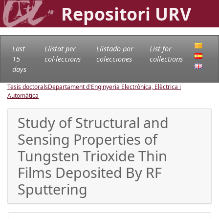
Repositori URV
Last
Llistat per
Llistado por
List for
15
col·leccions
colecciones
collections
days
Tesis doctorals
Departament d'Enginyeria Electrònica, Elèctrica i
Automàtica
Study of Structural and
Sensing Properties of
Tungsten Trioxide Thin
Films Deposited By RF
Sputtering