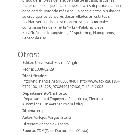
Otros:
Editor:
Universitat Rovira i Virgili
Fecha:
2008-02-29
Identificador:
http://hdl.handle.net/10803/8461, http://www.tdx.cat/TDX-
0702108-134223, 9788469197486, T-1249-2008
Departamento/Instituto:
Departament d'Enginyeria Electrònica, Elèctrica i
Automàtica, Universitat Rovira i Virgili.
Idioma:
eng
Autor:
Vallejos Vargas, Stella
Director:
Viacheslav Khatko
Fuente:
TDX (Tesis Doctorals en Xarxa)