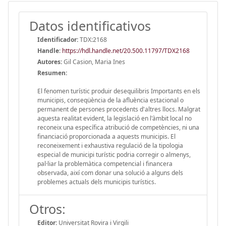
Datos identificativos
Identificador:
TDX:2168
Handle
:
https://hdl.handle.net/20.500.11797/TDX2168
Autores:
Gil Casion, Maria Ines
Resumen:
El fenomen turístic produir desequilibris Importants en els
municipis, conseqüència de la afluència estacional o
permanent de persones procedents d'altres llocs. Malgrat
aquesta realitat evident, la legislació en l'àmbit local no
reconeix una específica atribució de competències, ni una
financiació proporcionada a aquests municipis. El
reconeixement i exhaustiva regulació de la tipologia
especial de municipi turístic podria corregir o almenys,
pal·liar la problemàtica competencial i financera
observada, així com donar una solució a alguns dels
problemes actuals dels municipis turístics.
Otros:
Editor:
Universitat Rovira i Virgili