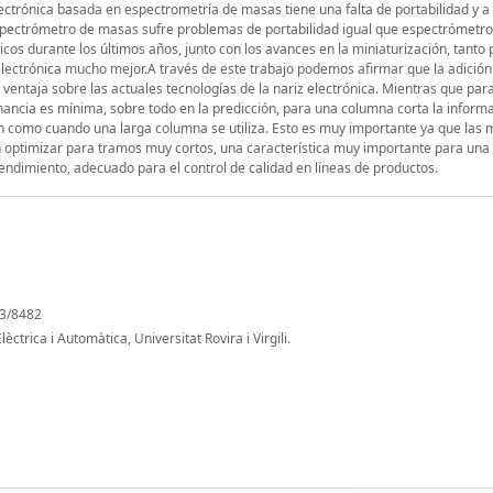
03/8482
ctrica i Automàtica, Universitat Rovira i Virgili.