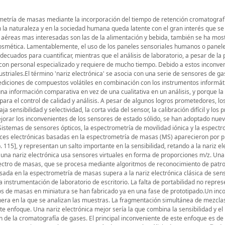
ca al estudio y a la evaluación del enfoque del GC-MS para la nariz electrónica como un paso anterior al desarrollo de las tecnologías mencionadas anteriormente. El objetivo principal de la tesis es de estudiar si el tiempo de retención de una separación de cromatografía puede mejorar el rendimiento de la nariz electrónica basada en MS, mostrando que la adición de una tercera dimensión trae más información, ayudando a la clasificación de las pruebas. Esto se puede hacer de dos maneras: · comparando el análisis de datos de dos vías de espectrometría de masas con análisis de datos de dos vías de matrices desplegadas y concatenadas para los datos de tres vías y · comparando el análisis de datos de dos vías del espectrometría de masas con el análisis de datos de tres vías para el conjunto de datos tridimensionales.Desde el punto de vista de cromatografía, la meta será la de optimizar el método cromatográfico con el fin de reducir el tiempo de análisis a un mínimo sin dejar de tener resultados aceptables.Un paso importante en el análisis de datos multivariados de vías múltiples es el preprocesamiento de datos. Debido a este objetivo, el último objetivo será el de determinar qué técnicas de preprocesamiento son las mejores para y el análisis de dos y tres vías de datos.Con el fin de alcanzar los objetivos propuestos se crearon dos grupos de datos. El primero consiste en las mezclas de nueve isómeros de dimetilfenol y etilfenol. La razón de esta elección fue la similitud de los espectros de masas entre sí. De esta manera la nariz electrónica basada en espectrometría de masas sería retada por el conjunto de datos. También teniendo en cuenta el tiempo de retención de los nueve isómeros solos, las soluciones se hicieron, como si el conjunto de datos demostraría el reto si se usaría sólo el tiempo de retención. Por tanto, este conjunto de datos 'artificiales' sostiene nuestras esperanzas en mostrar las mejoras de la utilización de ambas dimensiones, la MS (espectros de masas) y la GC (tiempo de retención).Veinte clases, representando las soluciones de los nueve isómeros se midieron en diez repeticiones cada una, por tres métodos cromatográficos, dando un total de 600 mediciones. Los métodos cromatográficos fueron diseñados para dar un cromatograma resuelto por completo, un pico coeluido y una situación intermediaria con un cromatograma resuelto parcialmente. Los datos fueron registrados en una matriz de tres dimensiones con las siguientes direcciones: (muestras medidas) x (proporción m/z) x (tiempo de retención). Por 'colapsar' los ejes X e Y del tiempo de retención cromatográfica y los fragmentos m/z, respectivamente, se obtuvieron dos matrices que representan los espectros de masa regular y el cromatograma de iones totales, respectivamente. Estos enfoques sueltan la información traída por la tercera dimensión y el despliegue por lo que la matriz original 3D y la concatenación de las TIC y el espectro de masa media se han tenido en consideración como una forma de preservar la información adicional de la tercera dimensión en una matriz de dos dimensiones.Los datos fueron tratados mediante la alineación de picos, con una media de centrado y la normalización por la altura máxima y el área del pico, los instrumentos de pre-procesamiento que también fueron evaluados por sus logros.Para el análisis de datos de dos vías fueron utilizados el PCA, PLS-DA y fuzzyARTMAP. La agrupación de PCA y PARAFAC fueron evaluados por la relación intervariedad - intravariedad, mientras que los resultados mediante fuzzy ARTMAP fueron dados como el éxito de la las tasas de clasificación en porcentajes.Cuando PCA y PARAFAC se utilizaron, como era de esperar, el método de cromatografía resuelto (método 1) dio los mejores resultados globales, donde los algoritmos 2D funcionan mejor, mientras que en un caso más complicado (picos más coeluidos del método 3) pierden eficacia frente a métodos 3D.En el caso de PLS-DA y n-PLS, aunque los resultados no son tan concluyentes como los resultados del PCA y PARAFAC, tratándose de las diferencias mínimas, el modelo de vías múltiples PLS-DA ofrece un porcentaje de éxito en la predicción de ambos conjuntos de datos. También se recomienda el n-PLS en vez de utilizar datos desplegados y concatenados, ya que construye un modelo más parsimonioso.Para el análisis fuzzyARTMAP, la estrategia de votación empleada ha demostrado que al usar los espectros de masa media y la información del cromatograma de iones totales juntos se obtienen resultados más consistentes.En el segundo conjunto de datos se aborda el problema de la adulteración del aceite de oliva extra virgen con aceite de avellana, que debido a las similitudes entre los dos aceites es una de las más difíciles de detectar. Cuatro aceites extra virgen de oliva y dos aceites de avellana se midieron puros y en mezclas de 30%, 10%, 5% y 2% con los mismos objetivos mostrando que la adición de la extra dimensión mejora los resultados. Se han hechos cinco repeticiones para cada preparación, dando un total de 190 muestras: 4 aceites puros de oliva, 2 aceites puros de avellana y 32 adulteraciones de aceite de