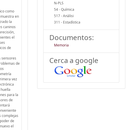
N-PLS
54 - Química
 avellana en aceite de oliva, dando un total de 38 clases. Dos métodos cromatográficos fueron utilizados. El primero estaba dirigido a una completa separación de los componentes del aceite de oliva y empleó una separación con temperatura programable, mientras que el objetivo del segundo método fue un pico coeluido, por lo tanto fue contratada una temperatura constante de separación. Los datos fueron analizados por medio de la PCA, PARAFAC, PLS-DA y PLS-n.Como en el conjunto 'artificial' de datos, el PCA y PARAFAC se analizaron por medio de la capacidad de c
517 - Anàlisi
311 - Estadística
Documentos:
Memoria
Cerca a google