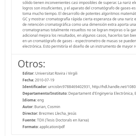
Otros:
Editor:
Universitat Rovira i Virgili
Fecha:
2010-07-19
Identificador:
urn:isbn:9788469402931, http://hdl.handle.net/108
Departamento/Instituto:
Departament d'Enginyeria Electrònica, Elè
Idioma:
eng
Autor:
Burian, Cosmin
Director:
Brezmes Llecha, Jesús
Fuente:
TDX (Tesis Doctorals en Xarxa)
Formato:
application/pdf