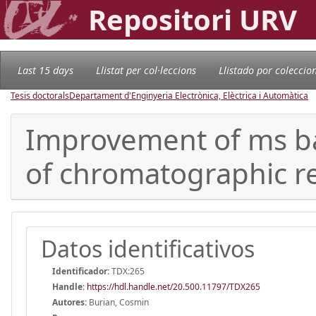
Repositori URV
Last 15 days
Llistat per col·leccions
Llistado por coleccio
Tesis doctorals
Departament d'Enginyeria Electrònica, Elèctrica i Automàtica
Improvement of ms ba
of chromatographic r
Datos identificativos
Identificador:
TDX:265
Handle
:
https://hdl.handle.net/20.500.11797/TDX265
Autores:
Burian, Cosmin