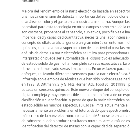
Resumen:
Mejora del rendimiento de la nariz electrónica basada en espectrometría de masas mediante la incorporación del tiempo de retención cromatografico como una nueva dimensión de datosLa importancia del sentido de olor en la naturaleza y en la sociedad humana queda latente con el gran interés que se muestra en el análisis del olor y el gusto en la industria alimentaria. Aunque las aéreas mas interesadas son las de la alimentación y bebida, también se ha mostrado la necesitad para esta tecnología en otros campos como en el de la cosmética. Lamentablemente, el uso de los paneles sensoriales humanos o paneles caninos son costosos, propensos al cansancio, subjetivos, poco fiables e inadecuados para cuantificar, mientras que el análisis de laboratorio, a pesar de la precisión, imparcialidad y capacidad cuantitativa, necesita una labor intensa, con personal especializado y requiere de mucho tiempo. Debido a estos inconvenientes el concepto de olfato artificial generó un gran interés en entornos industriales.El término 'nariz electrónica' se asocia con una serie de sensores de gases químicos, con una amplia superposición de selectividad para las mediciones de compuestos volátiles en combinación con los instrumentos informáticos de análisis de datos. La nariz electrónica se utiliza para proporcionar una información comparativa en vez de una cualitativa en un análisis, y porque la interpretación puede ser automatizada, el dispositivo es adecuado para el control de calidad y análisis. A pesar de algunos logros prometedores, los sensores de estado sólido de gas no han cumplido con sus expectativas. La baja sensibilidad y selectividad, la corta vida del sensor, la calibración difícil y los problemas de deriva han demostrado serias limitaciones. En un esfuerzo para mejorar los inconvenientes de los sensores de estado sólido, se han adoptado nuevos enfoques, utilizando diferentes sensores para la nariz electrónica. Sistemas de sensores ópticos, la espectrometría de movilidad iónica y la espectrometría infrarroja son ejemplos de técnicas que han sido probadas.Las narices electrónicas basadas en la espectrometría de masas (MS) aparecieron por primera vez en 1998 [B. Dittmann, S. y G. Nitz Horner. Adv. Food Sci. 20 (1998), p. 115], y representan un salto importante en la sensibilidad, retando a la nariz electrónica basada en sensores químicos. Este nuevo enfoque del concepto de una nariz electrónica usa sensores virtuales en forma de proporciones m/z. Una huella digital compleja y muy reproducible se obtiene en forma de un espectro de masas, que se procesa mediante algoritmos de reconocimiento de patrones para la clasificación y cuantificación. A pesar de que la nariz electrónica basada en la espectrometría de masas supera a la nariz electrónica clásica de sensores de estado sólido en muchos aspectos, su uso se limita actualmente a la instrumentación de laboratorio de escritorio. La falta de portabilidad no representará necesariamente un problema en el futuro, dado que espectrómetros de masas en miniatura se han fabricado ya en una fase de prototipado.Un inconveniente más crítico de la nariz electrónica basada en MS consiste en la manera en la que se analizan las muestras. La fragmentación simultánea de mezclas complejas de isómeros pueden producir resultados muy similares a raíz de este enfoque. Una nariz electrónica mejor sería la que combina la sensibilidad y el poder de identificación del detector de masas con la capacidad de separación de la cromatografía de gases. El principal inconveniente de este enfoque es de nuevo el coste y la falta de portabilidad de los equipos. Además de los problemas anteriores con la espectrometría de masas, el análisis de cromatografía de gases requiere mucho tiempo de medida.Para abordar estas cuestiones, se han reportado miniaturizaciones en cromatografía capilar de gases (GC) que hacen posible el GC-en-un-chip, CG-rápido y CG-flash que hacen uso de columnas cortas, reduciendo el tiempo de análisis a los tiempos de elución como segundos y, en algunos casos, se han comercializado. La miniaturización de la espectrometría de masas y cromatografía de gases tiene un gran potencial para mejorar el rendimiento, la utilidad y la accesibilidad de la nueva generación de narices electrónicas.Esta tesis se dedi