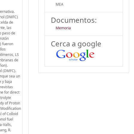
MEA
ernativa.
anol (DMFC)
Documentos:
celda de
te, las
Memoria
o paso de
protón
Cerca a google
) fueron
llos
límeros, LS
embranas de
ion).
ol (DMFC).
unque sea un
 y baja
revistas
e for direct
trolyte
udy of Proton
 Modification
 of Colloid
nol fuel
-Valls,
ang, R.