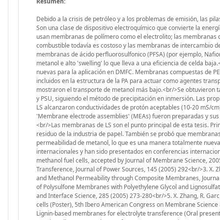
Resumen:
Debido a la crisis de petróleo y a los problemas de emisión, las pil
Son una clase de dispositivo electroquímico que convierte la ener
usan membranas de polímero como el electrolito; las membranas de
combustible todavía es costoso y las membranas de intercambio de 
membranas de ácido perfluorosulfonico (PFSA) (por ejemplo, Nafio
metanol e alto 'swelling' lo que lleva a una eficiencia de celda baj
nuevas para la aplicación en DMFC. Membranas compuestas de PEG y
incluidos en la estructura de la PA para actuar como agentes trans
mostraron el transporte de metanol más bajo.<br/>Se obtuvieron 
y PSU, siguiendo el método de precipitación en inmersión. Las p
LS alcanzaron conductividades de protón aceptables (10-20 mS/cm)
'Membrane electrode assemblies' (MEAs) fueron preparadas y sus r
<br/>Las membranas de LS son el punto principal de esta tesis. P
residuo de la industria de papel. También se probó que membrana
permeabilidad de metanol, lo que es una manera totalmente nueva c
internacionales y han sido presentados en conferencias internacion
methanol fuel cells, accepted by Journal of Membrane Science, 2005
Transference, Journal of Power Sources, 145 (2005) 292<br/>3. X. Zha
and Methanol Permeability through Composite Membranes, Journal of
of Polysulfone Membranes with Polyethylene Glycol and Lignosulfat
and Interface Science, 285 (2005) 273-280<br/>5. X. Zhang, R. Garc
cells (Poster), 5th Ibero American Congress on Membrane Science an
Lignin-based membranes for electrolyte transference (Oral presenta