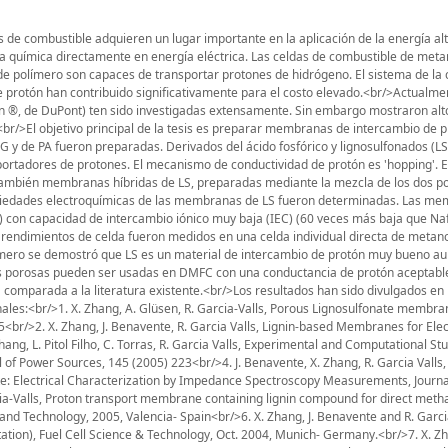
as de combustible adquieren un lugar importante en la aplicación de la energía alt
gía química directamente en energía eléctrica. Las celdas de combustible de met
 polímero son capaces de transportar protones de hidrógeno. El sistema de la 
protón han contribuido significativamente para el costo elevado.<br/>Actualmen
n ®, de DuPont) ten sido investigadas extensamente. Sin embargo mostraron alt
a.<br/>El objetivo principal de la tesis es preparar membranas de intercambio de 
 de PA fueron preparadas. Derivados del ácido fosfórico y lignosulfonados (LS
portadores de protones. El mecanismo de conductividad de protón es 'hopping'. E
también membranas híbridas de LS, preparadas mediante la mezcla de los dos po
ropiedades electroquímicas de las membranas de LS fueron determinadas. Las m
 con capacidad de intercambio iónico muy baja (IEC) (60 veces más baja que Naf
endimientos de celda fueron medidos en una celda individual directa de metan
rimero se demostró que LS es un material de intercambio de protón muy bueno a
s porosas pueden ser usadas en DMFC con una conductancia de protón aceptable
omparada a la literatura existente.<br/>Los resultados han sido divulgados en 
ales:<br/>1. X. Zhang, A. Glüsen, R. Garcia-Valls, Porous Lignosulfonate membran
<br/>2. X. Zhang, J. Benavente, R. Garcia Valls, Lignin-based Membranes for Elec
ng, L. Pitol Filho, C. Torras, R. Garcia Valls, Experimental and Computational St
 Power Sources, 145 (2005) 223<br/>4. J. Benavente, X. Zhang, R. Garcia Valls,
e: Electrical Characterization by Impedance Spectroscopy Measurements, Journal
ia-Valls, Proton transport membrane containing lignin compound for direct metha
d Technology, 2005, Valencia- Spain<br/>6. X. Zhang, J. Benavente and R. Garcia
tion), Fuel Cell Science & Technology, Oct. 2004, Munich- Germany.<br/>7. X. Zh