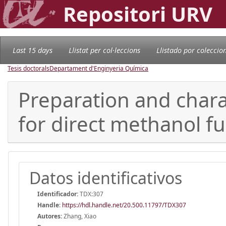
Repositori URV
Last 15 days
Llistat per col·leccions
Llistado por coleccio
Tesis doctorals
Departament d'Enginyeria Química
Preparation and char
for direct methanol fue
Datos identificativos
Identificador:
TDX:307
Handle
:
https://hdl.handle.net/20.500.11797/TDX307
Autores:
Zhang, Xiao