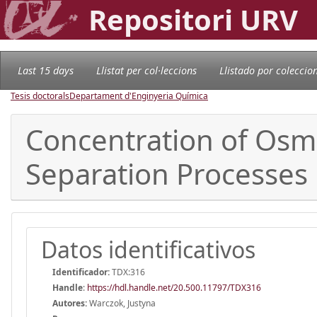
Repositori URV
Last 15 days
Llistat per col·leccions
Llistado por coleccio
Tesis doctorals
Departament d'Enginyeria Química
Concentration of Osm
Separation Processes
Datos identificativos
Identificador:
TDX:316
Handle
:
https://hdl.handle.net/20.500.11797/TDX316
Autores:
Warczok, Justyna