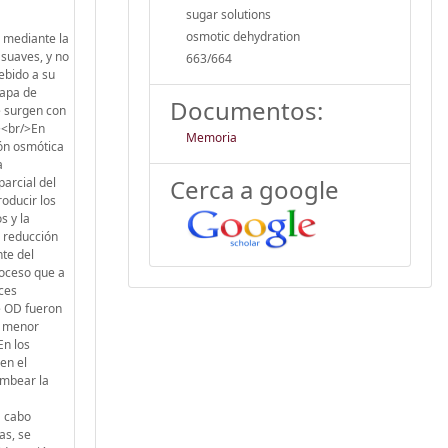
sugar solutions
osmotic dehydration
x respecto a 0.0023 kg/m2h durante on-site DO para la misma solución). Sin embargo, el transporte de solutos de la solución de reconcentración hacía la solución osmótica puede ser considerado un obstáculo para su aplicación a escala industrial.<br/><br/>Los flujos de agua más elevados fueron obtenidos utilizando la OMD (2.01 kg/m2h para la solución osmótica de 50 ºBrix y con CaCl2 con la solución de reconcentración). Otra gran ventaja de este proceso es la retención de solutos que proporciona, hecho confirmado por los análisis realizados.<br/><br/>El estudio sobre el transporte durante los procesos de contactores de membranas indicó que la viscosidad es la propiedad limitante para la solución osmótica y la actividad de agua/alta presión osmótica como la propiedad m
663/664
Documentos:
Memoria
Cerca a google