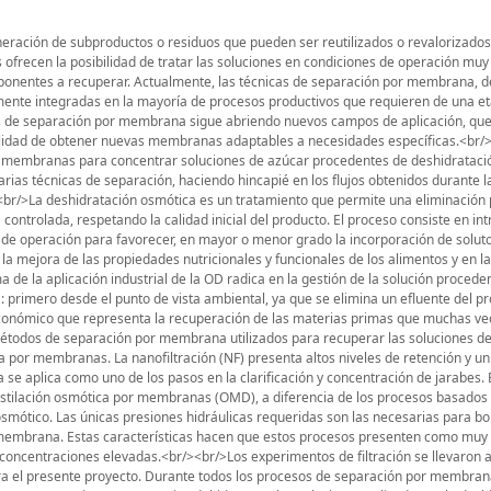
odos de operación: off-site e on-site. En el modo off-site, la reconcentración por ósmosis directa se llevó a cabo en una planta de filtración provista de un módulo plano o tubular, dependiendo de la membrana. En el módulo se llevó a cabo la concentración. En el modo on-site, la deshidratación se realizaba conjuntamente con la reconcentración de la solución osmótica. La solución de reconcentración de la osmosis directa en off-site (offsiteDO) fue NaCl, mientras la solución de reconcentración de la osmosis directa on-site (on-site DO) fue una solución de sacarosa más concentrada que la solución osmótica (60 para una solución osmótica de 40 y 68 para una solución de 50 ºBrix). Para garantizar el flujo de agua entre las dos soluciones y altas retenciones de azúcar durante la off-site DO, se utilizaron membranas de NF planas (Desal5-DK y MPF-34) y tubulares (MPT-34 y AFC80). La reconcentración por osmosis directa on-site se levó a cabo empleando una membrana de microfiltración (Durapore, Millipore), ya que la solución de reconcentración (SS) es la misma que la solución osmótica y la alta viscosidad de la SS restringe mucho el flujo de agua si se utiliza una membrana más densa.<br/><br/>En la deshidratación por membranas (OMD) se utilizaron membranas hidrófobas (11806, Sartorius) que presentan una retención teórica del 100 %. Se comparó el rendimiento de dos soluciones de reconcentración: NaCl y CaCl2.<br/><br/>Con el fin de obtener información referente a la influencia de las propiedades de las membranas sobre el desarrollo del proceso de concentración de las soluciones procedentes de la deshidratación osmótica, se realizó un estudio detallado de las propiedades de las membranas aplicadas mediante AFM, SEM, FTIR, ángulo de contacto y medidas de potencial zeta. Con la finalidad de generar soluciones osmóticas para someterlas a reconcentración, y también para disponer de productos procedentes de deshidratación osmótica con soluciones frescas que pudieran compararse con aquellas procedentes de OD con solución reconcentrada, se deshidrataron diferentes lotes de manzana (Granny Smith) con soluciones de sacarosa de 40, 50 y 60 ºBrix. Estas pruebas permitieron determinar también el tímelo de operación para una máxima pérdida de agua con relativamente poca impregnación de las manzanas. Después de cada experimento se analizaron los siguientes parámetros: concentración de azúcar, pH, absorbancia a 420 nm de las soluciones y humedad de las manzanas.<br/><br/>La nanofiltración, aplicada en la primera fase del presente estudio, resultó ser viable solamente para la reconcentración de soluciones de concentraciones hasta 24 ºBrix. El aumento de la temperatura de 25 hasta 35 ºC para las dos membranas tubulares ocasionó un incremento del flujo de permeado, y el mismo efecto tuvo el aumento de presión transmembranaria de 8 a 12 bar.<br/><br/>Se comprobó que el factor más importante para la eficacia del proceso es disponer de una membrana que combine altos flujos y retenciones durante el proceso. La deposición de las partículas de sacarosa y/o los zumos se caracterizó mediante SEM y la topología de la capa filtrante de la membrana se identificó usando AFM. La topología de la capa filtrante de las membranas era diferente para cada una de ellas, a pesar de que todas estaban preparadas con el mismo material (poliamida). En las imágenes de los cortes transversales de las membranas realizados con SEM, se observaron los cambios en la estructura de las membranas producidos por la aplicación de presión durante los experimentos y las altas temperaturas empleadas durante su acondicionamiento. Gracias a las imágenes de SEM se pudo verificar también la eficacia del proceso de acondicionamiento de membranas.<br/><br/>A diferencia de NF, tanto la ósmosis directa como la destilación osmótica por membrana permiten la reconcentración de soluciones concentradas de sacarosa (hasta60 ºBrix). La eficacia de estas dos últimas técnicas se evaluó en unción de los flujos de agua obtenidos.<br/><br/>El sistema de ósmosis directa on-site propuesto para la reconcentración de las soluciones de OD permitió reutilizar las soluciones osmóticas como mínimo cuatro veces. Para la solución osmótica de 40 ºBrix la humedad de las manzanas fue similar utilizando solución fresca o reconcentrada. En cambio, una solución osmótica de 50 ºBrix, la pérdida de agua de las manzanas fue mayor cuando la deshidratación osmótica se llevó a cabo con reconcentración on-site de la solución osmótica. Los análisis de concentración de azúcar de las soluciones osmóticas y de la solución de reconcentración indican que la membrana elegida para los experimentos facilita el transporte óptimo de solutos y agua entre las dos soluciones. Además, el sistema de reconcentración por membrana propuesto es muy sencillo y de bajo coste porque no requiere presurización.<br/><br/>La osmosis directa en off-site proporcionó flujos mucho mayores que los obtenidos con el sistema on-site (1.3 kg/m2h para la solución osmótica de 50 ºBri