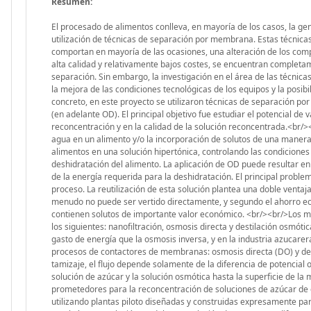
Resumen:
El procesado de alimentos conlleva, en mayoría de los casos, la generación de subproductos o residuos que pueden ser reutilizados o revalorizados mediante la utilización de técnicas de separación por membrana. Estas técnicas ofrecen la posibilidad de tratar las soluciones en condiciones de operación muy suaves, y no comportan en mayoría de las ocasiones, una alteración de los componentes a recuperar. Actualmente, las técnicas de separación por membrana, debido a su alta calidad y relativamente bajos costes, se encuentran completamente integradas en la mayoría de procesos productivos que requieren de una etapa de separación. Sin embargo, la investigación en el área de las técnicas de separación por membrana sigue abriendo nuevos campos de aplicación, que surgen con la mejora de las condiciones tecnológicas de los equipos y la posibilidad de obtener nuevas membranas adaptables a necesidades específicas.<br/><br/>En concreto, en este proyecto se utilizaron técnicas de separación por membranas para concentrar soluciones de azúcar procedentes de deshidratación osmótica (en adelante OD). El principal objetivo fue estudiar el potencial de varias técnicas de separación, haciendo hincapié en los flujos obtenidos durante la reconcentración y en la calidad de la solución reconcentrada.<br/><br/>La deshidratación osmótica es un tratamiento que permite una eliminación parcial del agua en un alimento y/o la incorporación de solutos de una manera controlada, respetando la calidad inicial del producto. El proceso consiste en introducir los alimentos en una solución hipertónica, controlando las condiciones de operación para favorecer, en mayor o menor grado la incorporación de solutos y la deshidratación del alimento. La aplicación de OD puede resultar en la mejora de las propiedades nutricionales y funcionales de los alimentos y en la reducción de la energía requerida para la deshidratación. El principal problema de la aplicación industrial de la OD radica en la gestión de la solución procedente del proceso. La reutilización de esta solución plantea una doble ventaja: primero desde el punto de vista ambiental, ya que se elimina un efluente del proceso que a menudo no puede ser vertido directamente, y segundo el ahorro económico que representa la recuperación de las materias primas que muchas veces contienen solutos de importante valor económico. <br/><br/>Los métodos de separación por membrana utilizados para recuperar las soluciones de OD fueron los siguientes: nanofiltración, osmosis directa y destilación osmótica por membranas. La nanofiltración (NF) presenta altos niveles de retención y un menor gasto de energía que la osmosis inversa, y en la industria azucarera se aplica como uno de los pasos en la clarificación y concentración de jarabes. En los procesos de contactores de membranas: osmosis directa (DO) y destilación osmótica por membranas (OMD), a diferencia de los procesos basados en el tamizaje, el flujo depende solamente de la diferencia de potencial osmótico. Las únicas presiones hidráulicas requeridas son las necesarias para bombear la solución de azúcar y la solución osmótica hasta la superficie de la membrana. Estas características hacen que estos procesos presenten como muy prometedores para la reconcentración de soluciones de azúcar de concentraciones elevadas.<br/><br/>Los experimentos de filtración se llevaron a cabo utilizando plantas piloto diseñadas y construidas expresamente para el presente proyecto. Durante todos los procesos de separación por membranas, se empleó como solución modelo una solución de sacarosa a diferentes concentraciones (5-60 ºBrix), debido a que las soluciones aplicadas en la deshidratación osmótica de frutas son habitualmente soluciones de azucares (sacarosa, glucosa o jarabes). <br/><br/>Durante los experimentos de NF se evaluó el funcionamiento de las membranas planas: Desal5 DK (GE- Osmonics), MPF-34 (Koch Membrane), NFT-50 (DSS) y tubulares: MPT-34 (Koch Membrane) y AFC 80 (PCIMembranes). Además de la solución de azúcar de diferentes concentraciones (5-20 ºBrix), se concentraron zumos de pera y manzana.<br/><br/><br/>La reconcentración mediante osmosis directa se realizó utilizando dos m