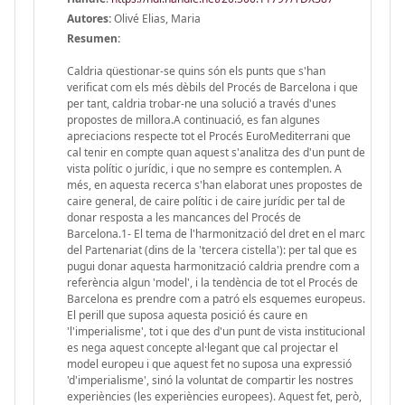
Autores:
Olivé Elias, Maria
Resumen:
Caldria qüestionar-se quins són els punts que s'han verificat com els més dèbils del Procés de Barcelona i que per tant, caldria trobar-ne una solució a través d'unes propostes de millora.A continuació, es fan algunes apreciacions respecte tot el Procés EuroMediterrani que cal tenir en compte quan aquest s'analitza des d'un punt de vista polític o jurídic, i que no sempre es contemplen. A més, en aquesta recerca s'han elaborat unes propostes de caire general, de caire polític i de caire jurídic per tal de donar resposta a les mancances del Procés de Barcelona.1- El tema de l'harmonització del dret en el marc del Partenariat (dins de la 'tercera cistella'): per tal que es pugui donar aquesta harmonització caldria prendre com a referència algun 'model', i la tendència de tot el Procés de Barcelona es prendre com a patró els esquemes europeus. El perill que suposa aquesta posició és caure en 'l'imperialisme', tot i que des d'un punt de vista institucional es nega aquest concepte al·legant que cal projectar el model europeu i que aquest fet no suposa una expressió 'd'imperialisme', sinó la voluntat de compartir les nostres experiències (les experiències europees). Aquest fet, però, seria molt discutible ja que no és ben bé cert que des de la Conca Sud es vulguin compartir els errors i les solucions que Europa ha sofert i superat al llarg de la seva història. La prova de tot això es veu en el comportament d'alguns estats de la vorera Sud en el desè aniversari de la Conferència de Barcelona, com s'ha exposat en aquesta tesi.En la línia dels drets, però, cal estar molt atent a l'hora d'unificar o voler harmonitzar: al llarg de la tesi s'ha exposat com les polítiques d'igualtat o els sistemes constitucionals -per exemple- resulten ser molt diferents a les dues voreres mediterrànies. Potser la solució alternativa i més coherent a l'harmonització és que els actors polítics del Nord i del Sud del Mediterrani, siguin capaços de dialogar sense que les diferents percepcions sobre un mateix concepte en siguin un obstacle, fent compatibles ambdues postures, però tenint clar que les percepcions són diferents, fet que en les relacions EuroMediterrànies ha estat passat per alt com s'ha demostrat i reiterat en aquesta tesi.2- Quan es parla de la Conca Sud (sobretot en tot el Procés EuroMediterrani) es cau en l'error d'incloure tots els països de la vorera Sud dins el 'mateix sac'. Aquesta visió global òbviament no és ben vista per tots els països del Sud, manifestant que cadascun d'ells disposa de les pròpies particularitats. Si bé és cert que des de la U.E es promogueren els Acords d'Associació de manera bilateral per a cada país singular, a efectes pràctics no s'ha perdut la visió global. Un exemple d'aquesta visió global és la nova Política de Veïnatge que a part d'expandir-se per l'Est d'Europa, s'ha estès per les voreres Orientals i Meridionals del Mediterrani - Marroc, Algèria, Tunísia, Líbia, Egipte, Israel, Jordània, Líban, Síria i Autoritat Palestina-, configurant-se així com un complement al Procés EuroMediterrani. En les pàgines precedents s'ha mostrat el recorregut i la influència del Procés de Barcelona, analitzant les mancances de la Conferència de Barcelona sobretot en els temes continguts en la 'tercera cistella' (col·laboració cultural, social i humana, fomentant el recolzament a les institucions democràtiques, impulsant l'estat de dret i la promoció dels drets humans). Si bé és cert que la Declaració de Barcelona de 1995 reconeixia el paper fonamental de les migracions per les relacions entre Nord i Sud, en aquesta tesi s'ha exposat com aquest punt ha quedat abandonat per les agendes internacionals, i per tant ni el Procés ha tingut l'èxit esperat, ni tampoc s'ha vist una evolució del conflicte migratori. Per tal d'establir la relació entre el fet que els conceptes de la 'tercera cistella' hagin caigut en l'oblit i el falliment constant d'un intent en la política immigratòria comuna de la UE s'ha fet un balanç del Procés -des de l'any 1995 fins el 2005- posant de relleu que la mancança de consciència per part de la Unió Europea de que els preceptes com l'estat de dret, la democràcia, els drets humans i les polítiques d'igualtat no han estat concebudes de la mateixa manera en les dues voreres Mediterrànies han pogut frenar les negociacions eficaces per establir un diàleg migratori. 3- Pel que fa a les propostes de caire general, la tesi planteja que de cara a l'any 2010 -data fixada pel Procés EuroMediterrani com una meta per establir una zona de lliure canvi entre les dues voreres mediterrànies- es pugui parlar d'un 'Barcelona+15' amb les solucions de les llacunes polítiques i jurídiques que la 'tercera cistella' ha deixat, si més no, l'aplicació pràctica dels preceptes continguts en ella. Només amb aquesta solució es podran arribar a solventar les deficiències d'un Procés EuroMediterrani que ha repercutit en el falliment de les polítiques immigratòries a nivell europeu: només des de la consciència de les diferents accepcions que es tenen d'un mateix concepte, es podrà arribar al fons de la qüestió.La manca de l'èxit esperat en el Procés de Barcelona: en aquest sentit les mancances, com s'ha posat de relleu al llarg de tota a questa tesi, han estat les fortes diferències conceptuals, encara avui existents entre ambdues voreres mediterrànies.La immigració ha deixat de ser un problema d'abast única i exclusivament nacional per passar a ocupar l'agenda internacional. Com totes les matèries de regulació supranacional, necessiten un temps d'adaptació (des que els estats cedeixen un tros de la pròpia sobirania, fins que es passen a adoptar les polítiques internacionals- en aquest cas, de la Unió Europea). Al marge del període d'adaptació, hi ha diferents errors de base: ja des de la Conferència de Barcelona s'intentava promoure la democràcia, l'estat de dret i la promoció dels drets humans com a factor que pot ajudar a frenar les onades immigratòries. Com s'ha pogut comprovar al llarg de la recerca de tota la tesi, aquestes no han minvat des que va començar el Procés de Barcelona i per tant, cal fer un triple plantejament: o no s'han emprat correctament els instruments comunitaris (amb els programes de desenvolupament) per posar fre als processos immigratoris; o la solució no recau en els projectes que fins ara s'han emprat; o el problema no és només de comunicació i cooperació entre les dues conques, sinó també en el si de la Unió Europea, on no hi ha unanimitat en adoptar polítiques en aquest sentit. De fet, molts països de la Unió Europea no estan interessats en el Procés EuroMediterrani de la mateixa manera com actors espanyols o francesos no s'han apassionat mai per les polítiques del Bàltic. Les possibles solucions que es proposen a aquest plantejament són les següents: a) cal una cooperació al desenvolupament des de qualsevol nivell operatiu. Aquest element pot fer desaparèixer les causes de fons que porten a fenòmens migratoris. Cal veure però quina és la manera més eficient. Aquesta cooperació ha de deixar de ser només a nivell de la Unió Europea, sinó que també cal una cooperació a nivell nacional (paral·lel, però no substitutiu) ja que la importància de la cooperació al desenvolupament, ha resultat històricament i segons els estudis, un instrument que ha permès modernització i per tant mobilitat social i territorial. b) És a través dels immigrants mateixos que es pot frenar la immigració: els immigrants que aprenen a la Conca Nord una manera diferent de viure, seran la societat civil de demà dels països d'origen, i per tant, és el millor mètode per la cooperació al desenvolupament. c) Potser l'entrada massiva d'immigrants (tot i les catàstrofes humanes) pot ajudar a accelerar una política immigratòria comuna ja sigui dins de la UE com pel que fa a la cooperació amb el Sud.d) Cal fer més efectiu el concepte de desenvolupament humà, ja que gràcies a Amartya Sen nasqué una idea revolucionària i per tant com instrument clau per reduir la pobresa, i amb ella la reducció dels fenòmens migratoris. L'eficiència d'aquest concepte es tradueix en l'aplicabilitat a nivell governamental on els actors polítics puguin valorar altres elements més enllà del Producte Interior Brut per calibrar les situacions dels països, i amb ells, la situació de cadascuna de les persones que viuen arreu del món. Tenint en compte el desenvolupament en les polítiques de cooperació al desenvolupament, es podrà arribar a donar aplicabilitat a un concepte que sovint cau en l'oblit. Com deia Sen, els drets politics són importants, no només per satisfer les necessitats, sinó també per a poder formular les necessitats. Aquest element, que el podem considerar com a punt clau del concepte de desenvolupament humà, ha estat i està sent el concepte que està en la corda fluixa en els països subdesenvolupats i fins i tot en els que estan en via de desenvolupament. Òbviament si no es troba un element nou o si més no, no se li dóna l'aplicabilitat que Sen volia donar al concepte -sumant-li les contribucions de Nussbaum, la qual considera fonamental tenir en compte el rol de les dones i de cadascuna de les persones-, no s'arribarà mai a un nivell de desenvolupament que pugui frenar les onades immigratòries, per exemple cap Europa. Des del Partenariat, s'hagués pogut impulsar la idea de Sen, la qual s'hagués centrat en un escenari ideal per a la seva aplicació.4- En relació a les mancances jurídiques, no s'ha donat una aproximació jurídica al Procés fet que ha provocat una llacuna en el Dret. Caldria haver establert uns mínims que haguessin permès un Diàleg més fructífer entre les dues voreres Mediterrànies, i un dels fruits principals es veuria amb els temes immigratoris. Si que és cert que és molt delicat harmonitzar el Dret de dues voreres amb cultures jurídiques tant diferents, però cal negociar per a que es duguin a terme. Paral·lelament, també és cert que amb el Procés de Barcelona, no es pretenia establir un acquis comunitari com el que es pretén e