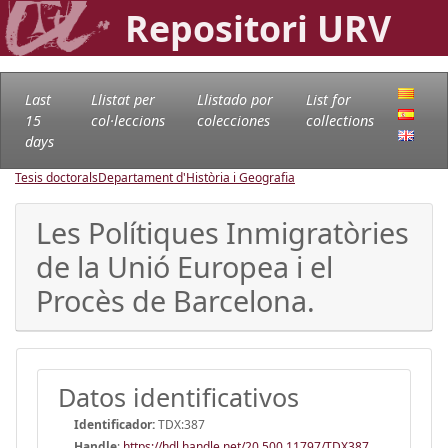
Repositori URV
Last
Llistat per
Llistado por
List for
15
col·leccions
colecciones
collections
days
Tesis doctorals
Departament d'Història i Geografia
Les Polítiques Inmigratòries
de la Unió Europea i el
Procès de Barcelona.
Datos identificativos
Identificador:
TDX:387
Handle
:
https://hdl.handle.net/20.500.11797/TDX387