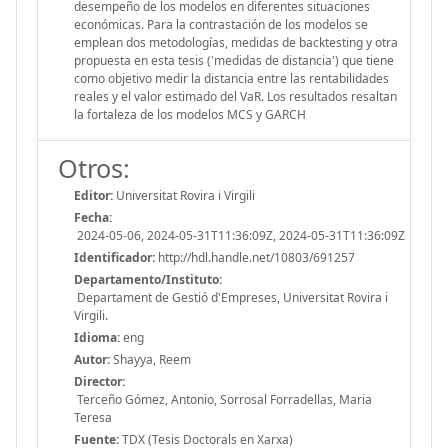
desempeño de los modelos en diferentes situaciones
económicas. Para la contrastación de los modelos se
emplean dos metodologías, medidas de backtesting y otra
propuesta en esta tesis ('medidas de distancia') que tiene
como objetivo medir la distancia entre las rentabilidades
reales y el valor estimado del VaR. Los resultados resaltan
la fortaleza de los modelos MCS y GARCH
Otros:
Editor:
Universitat Rovira i Virgili
Fecha:
2024-05-06, 2024-05-31T11:36:09Z, 2024-05-31T11:36:09Z
Identificador:
http://hdl.handle.net/10803/691257
Departamento/Instituto:
Departament de Gestió d'Empreses, Universitat Rovira i
Virgili.
Idioma:
eng
Autor:
Shayya, Reem
Director:
Terceño Gómez, Antonio, Sorrosal Forradellas, Maria
Teresa
Fuente:
TDX (Tesis Doctorals en Xarxa)