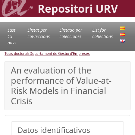
Repositori URV
Last
Llistat per
Llistado por
List for
15
col·leccions
colecciones
collections
days
Tesis doctorals
Departament de Gestió d'Empreses
An evaluation of the
performance of Value-at-
Risk Models in Financial
Crisis
Datos identificativos