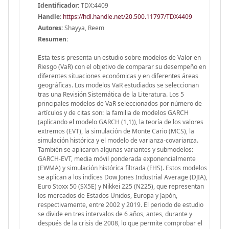
Identificador:
TDX:4409
Handle
:
https://hdl.handle.net/20.500.11797/TDX4409
Autores:
Shayya, Reem
Resumen:
Esta tesis presenta un estudio sobre modelos de Valor en
Riesgo (VaR) con el objetivo de comparar su desempeño en
diferentes situaciones económicas y en diferentes áreas
geográficas. Los modelos VaR estudiados se seleccionan
tras una Revisión Sistemática de la Literatura. Los 5
principales modelos de VaR seleccionados por número de
artículos y de citas son: la familia de modelos GARCH
(aplicando el modelo GARCH (1,1)), la teoría de los valores
extremos (EVT), la simulación de Monte Cario (MCS), la
simulación histórica y el modelo de varianza-covarianza.
También se aplicaron algunas variantes y submodelos:
GARCH-EVT, media móvil ponderada exponencialmente
(EWMA) y simulación histórica filtrada (FHS). Estos modelos
se aplican a los indices Dow Jones Industrial Average (DJIA),
Euro Stoxx 50 (SX5E) y Nikkei 225 (N225), que representan
los mercados de Estados Unidos, Europa y Japón,
respectivamente, entre 2002 y 2019. El periodo de estudio
se divide en tres intervalos de 6 años, antes, durante y
después de la crisis de 2008, lo que permite comprobar el