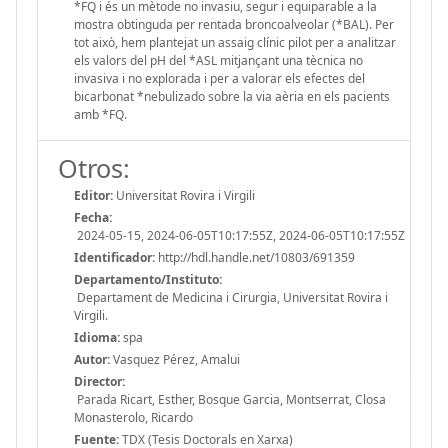
*FQ i és un mètode no invasiu, segur i equiparable a la
mostra obtinguda per rentada broncoalveolar (*BAL). Per
tot això, hem plantejat un assaig clínic pilot per a analitzar
els valors del pH del *ASL mitjançant una tècnica no
invasiva i no explorada i per a valorar els efectes del
bicarbonat *nebulizado sobre la via aèria en els pacients
amb *FQ.
Otros:
Editor:
Universitat Rovira i Virgili
Fecha:
2024-05-15, 2024-06-05T10:17:55Z, 2024-06-05T10:17:55Z
Identificador:
http://hdl.handle.net/10803/691359
Departamento/Instituto:
Departament de Medicina i Cirurgia, Universitat Rovira i
Virgili.
Idioma:
spa
Autor:
Vasquez Pérez, Amalui
Director:
Parada Ricart, Esther, Bosque Garcia, Montserrat, Closa
Monasterolo, Ricardo
Fuente:
TDX (Tesis Doctorals en Xarxa)