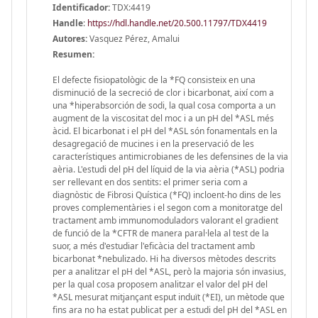
Identificador:
TDX:4419
Handle
:
https://hdl.handle.net/20.500.11797/TDX4419
Autores:
Vasquez Pérez, Amalui
Resumen:
El defecte fisiopatològic de la *FQ consisteix en una
disminució de la secreció de clor i bicarbonat, així com a
una *hiperabsorción de sodi, la qual cosa comporta a un
augment de la viscositat del moc i a un pH del *ASL més
àcid. El bicarbonat i el pH del *ASL són fonamentals en la
desagregació de mucines i en la preservació de les
característiques antimicrobianes de les defensines de la via
aèria. L'estudi del pH del líquid de la via aèria (*ASL) podria
ser rellevant en dos sentits: el primer seria com a
diagnòstic de Fibrosi Quística (*FQ) incloent-ho dins de les
proves complementàries i el segon com a monitoratge del
tractament amb immunomoduladors valorant el gradient
de funció de la *CFTR de manera paral·lela al test de la
suor, a més d'estudiar l'eficàcia del tractament amb
bicarbonat *nebulizado. Hi ha diversos mètodes descrits
per a analitzar el pH del *ASL, però la majoria són invasius,
per la qual cosa proposem analitzar el valor del pH del
*ASL mesurat mitjançant esput induït (*EI), un mètode que
fins ara no ha estat publicat per a estudi del pH del *ASL en