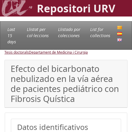
Repositori URV
Last
Llistat per
Llistado por
List for
15
col·leccions
colecciones
collections
days
Tesis doctorals
Departament de Medicina i Cirurgia
Efecto del bicarbonato
nebulizado en la vía aérea
de pacientes pediátrico con
Fibrosis Quística
Datos identificativos