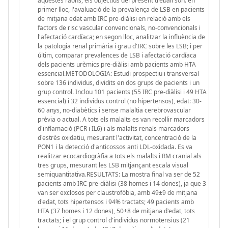
aquestes raons, els objectius del present treball són: en
primer lloc, l'avaluació de la prevalença de LSB en pacients
de mitjana edat amb IRC pre-diàlisi en relació amb els
factors de risc vascular convencionals, no-convencionals i
l'afectació cardíaca; en segon lloc, analitzar la influència de
la patologia renal primària i grau d'IRC sobre les LSB; i per
últim, comparar prevalences de LSB i afectació cardíaca
dels pacients urèmics pre-diàlisi amb pacients amb HTA
essencial.METODOLOGIA: Estudi prospectiu i transversal
sobre 136 individus, dividits en dos grups de pacients i un
grup control. Inclou 101 pacients (55 IRC pre-diàlisi i 49 HTA
essencial) i 32 individus control (no hipertensos), edat: 30-
60 anys, no-diabètics i sense malaltia cerebrovascular
prèvia o actual. A tots els malalts es van recollir marcadors
d'inflamació (PCR i IL6) i als malalts renals marcadors
d'estrès oxidatiu, mesurant l'activitat, concentració de la
PON1 i la detecció d'anticossos anti LDL-oxidada. Es va
realitzar ecocardiogràfia a tots els malalts i RM cranial als
tres grups, mesurant les LSB mitjançant escala visual
semiquantitativa.RESULTATS: La mostra final va ser de 52
pacients amb IRC pre-diàlisi (38 homes i 14 dones), ja que 3
van ser exclosos per claustrofòbia, amb 49±9 de mitjana
d'edat, tots hipertensos i 94% tractats; 49 pacients amb
HTA (37 homes i 12 dones), 50±8 de mitjana d'edat, tots
tractats; i el grup control d'individus normotensius (21