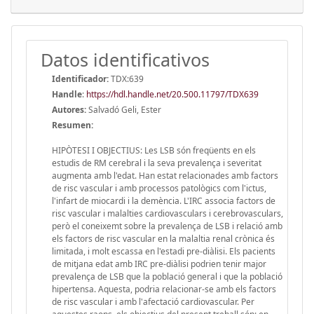
Datos identificativos
Identificador:
TDX:639
Handle
:
https://hdl.handle.net/20.500.11797/TDX639
Autores:
Salvadó Geli, Ester
Resumen:
HIPÒTESI I OBJECTIUS: Les LSB són freqüents en els
estudis de RM cerebral i la seva prevalença i severitat
augmenta amb l'edat. Han estat relacionades amb factors
de risc vascular i amb processos patològics com l'ictus,
l'infart de miocardi i la demència. L'IRC associa factors de
risc vascular i malalties cardiovasculars i cerebrovasculars,
però el coneixemt sobre la prevalença de LSB i relació amb
els factors de risc vascular en la malaltia renal crònica és
limitada, i molt escassa en l'estadi pre-diàlisi. Els pacients
de mitjana edat amb IRC pre-diàlisi podrien tenir major
prevalença de LSB que la població general i que la població
hipertensa. Aquesta, podria relacionar-se amb els factors
de risc vascular i amb l'afectació cardiovascular. Per