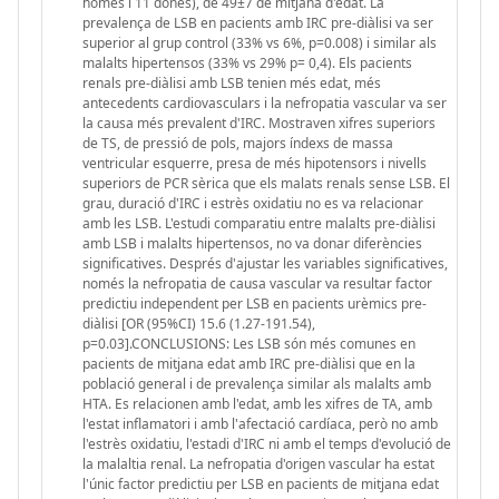
homes i 11 dones), de 49±7 de mitjana d'edat. La
prevalença de LSB en pacients amb IRC pre-diàlisi va ser
superior al grup control (33% vs 6%, p=0.008) i similar als
malalts hipertensos (33% vs 29% p= 0,4). Els pacients
renals pre-diàlisi amb LSB tenien més edat, més
antecedents cardiovasculars i la nefropatia vascular va ser
la causa més prevalent d'IRC. Mostraven xifres superiors
de TS, de pressió de pols, majors índexs de massa
ventricular esquerre, presa de més hipotensors i nivells
superiors de PCR sèrica que els malats renals sense LSB. El
grau, duració d'IRC i estrès oxidatiu no es va relacionar
amb les LSB. L'estudi comparatiu entre malalts pre-diàlisi
amb LSB i malalts hipertensos, no va donar diferències
significatives. Després d'ajustar les variables significatives,
només la nefropatia de causa vascular va resultar factor
predictiu independent per LSB en pacients urèmics pre-
diàlisi [OR (95%CI) 15.6 (1.27-191.54),
p=0.03].CONCLUSIONS: Les LSB són més comunes en
pacients de mitjana edat amb IRC pre-diàlisi que en la
població general i de prevalença similar als malalts amb
HTA. Es relacionen amb l'edat, amb les xifres de TA, amb
l'estat inflamatori i amb l'afectació cardíaca, però no amb
l'estrès oxidatiu, l'estadi d'IRC ni amb el temps d'evolució de
la malaltia renal. La nefropatia d'origen vascular ha estat
l'únic factor predictiu per LSB en pacients de mitjana edat