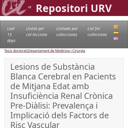
Repositori URV
Last
Llistat per
Llistado por
List for
15
col·leccions
colecciones
collections
days
Tesis doctorals
Departament de Medicina i Cirurgia
Lesions de Substància
Blanca Cerebral en Pacients
de Mitjana Edat amb
Insuficiència Renal Crònica
Pre-Diàlisi: Prevalença i
Implicació dels Factors de
Risc Vascular