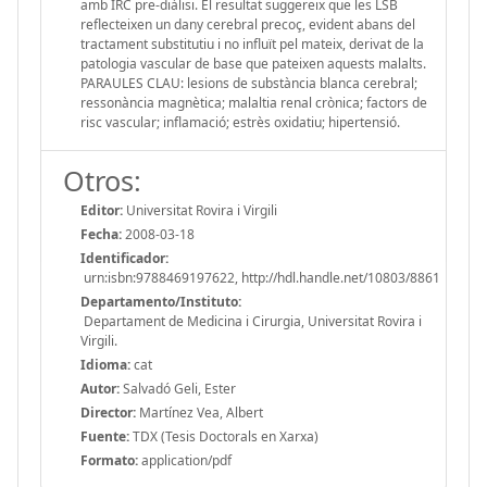
amb IRC pre-diàlisi. El resultat suggereix que les LSB
reflecteixen un dany cerebral precoç, evident abans del
tractament substitutiu i no influït pel mateix, derivat de la
patologia vascular de base que pateixen aquests malalts.
PARAULES CLAU: lesions de substància blanca cerebral;
ressonància magnètica; malaltia renal crònica; factors de
risc vascular; inflamació; estrès oxidatiu; hipertensió.
Otros:
Editor:
Universitat Rovira i Virgili
Fecha:
2008-03-18
Identificador:
urn:isbn:9788469197622, http://hdl.handle.net/10803/8861
Departamento/Instituto:
Departament de Medicina i Cirurgia, Universitat Rovira i
Virgili.
Idioma:
cat
Autor:
Salvadó Geli, Ester
Director:
Martínez Vea, Albert
Fuente:
TDX (Tesis Doctorals en Xarxa)
Formato:
application/pdf