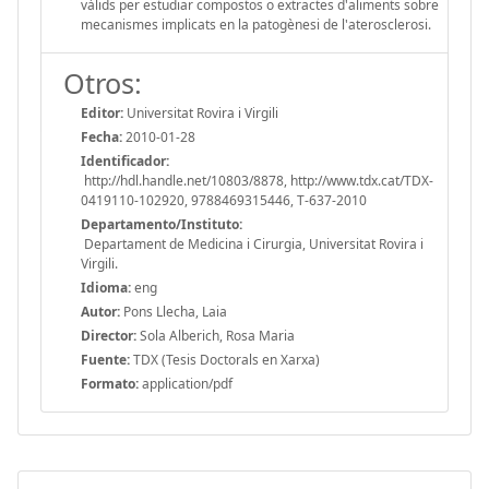
vàlids per estudiar compostos o extractes d'aliments sobre
mecanismes implicats en la patogènesi de l'aterosclerosi.
Otros:
Editor:
Universitat Rovira i Virgili
Fecha:
2010-01-28
Identificador:
http://hdl.handle.net/10803/8878, http://www.tdx.cat/TDX-
0419110-102920, 9788469315446, T-637-2010
Departamento/Instituto:
Departament de Medicina i Cirurgia, Universitat Rovira i
Virgili.
Idioma:
eng
Autor:
Pons Llecha, Laia
Director:
Sola Alberich, Rosa Maria
Fuente:
TDX (Tesis Doctorals en Xarxa)
Formato:
application/pdf