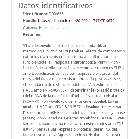
Datos identificativos
Identificador:
TDX:656
Handle
:
https://hdl.handle.net/20.500.11797/TDX656
Autores:
Pons Llecha, Laia
Resumen:
S'han desenvolupat 4 models per estandarditzar
metodologia in vitro per supervisar l'efecte de compostos o
extractes d'aliments en un sistema antiinflamatori, en
funció endotelial i resposta antitrombòtica. <br/>1. <br/>
Inducció de la inflamació: Es van estimular monòcits THP-1
amb Lipopolisacàrids i avaluar l'expressió proteica i del
mRNA del factor de necrosis tumoral alfa (TNF-&#61537;).
<br/>Inducció de disfunció endotelial: Van estimular-se
HAEC amb TNF-&#61537; i determinar l'expressió proteica
i del mRNA de la mol·lècula d'adhesió vascular cel·lular
(VCAM-1). <br/>Avaluació de la funció endotelial: Es van
incubar HAEC amb TNF-&#61537; o Insulina i determinar
l'expressió del mRNA de la endothelial nitric oxide synthase
(eNOS). <br/>Estudi dels efectes trombòtics: Les HAEC van
ser pre-incubades amb resveratrol i estimulades amb TNF-
&#945; per avaluar l'expressió proteica i del mRNA del
factor tissular. <br/>Aquests models cel·lulars in vitro són