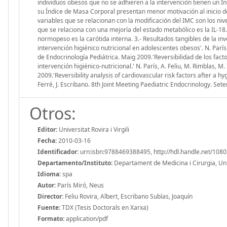
individuos obesos que no se adhieren a la intervención tienen un
su Índice de Masa Corporal presentan menor motivación al inicio d
variables que se relacionan con la modificación del IMC son los nivel
que se relaciona con una mejoría del estado metabólico es la IL-18
normopeso es la carótida interna. 3.- Resultados tangibles de la inv
intervención higiénico nutricional en adolescentes obesos'. N. París
de Endocrinología Pediátrica. Maig 2009.'Reversibilidad de los fac
intervención higiénico-nutricional.' N. París, A. Feliu, M. Rimblas, M
2009.'Reversibility analysis of cardiovascular risk factors after a hy
Ferré, J. Escribano. 8th Joint Meeting Paediatric Endocrinology. Se
Otros:
Editor:
Universitat Rovira i Virgili
Fecha:
2010-03-16
Identificador:
urn:isbn:9788469388495, http://hdl.handle.net/108
Departamento/Instituto:
Departament de Medicina i Cirurgia, Unive
Idioma:
spa
Autor:
París Miró, Neus
Director:
Feliu Rovira, Albert, Escribano Subías, Joaquín
Fuente:
TDX (Tesis Doctorals en Xarxa)
Formato:
application/pdf