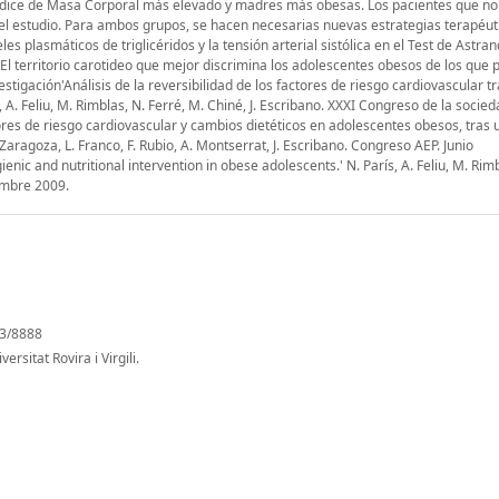
 Índice de Masa Corporal más elevado y madres más obesas. Los pacientes que n
el estudio. Para ambos grupos, se hacen necesarias nuevas estrategias terapéut
es plasmáticos de triglicéridos y la tensión arterial sistólica en el Test de Astran
.El territorio carotideo que mejor discrimina los adolescentes obesos de los que
estigación'Análisis de la reversibilidad de los factores de riesgo cardiovascular t
, A. Feliu, M. Rimblas, N. Ferré, M. Chiné, J. Escribano. XXXI Congreso de la socie
tores de riesgo cardiovascular y cambios dietéticos en adolescentes obesos, tras 
. Zaragoza, L. Franco, F. Rubio, A. Montserrat, J. Escribano. Congreso AEP. Junio
gienic and nutritional intervention in obese adolescents.' N. París, A. Feliu, M. Rim
tembre 2009.
03/8888
rsitat Rovira i Virgili.