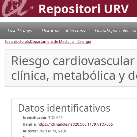
Repositori URV
Last 15 days
Llistat per col·leccions
Llistado por coleccio
Tesis doctorals
Departament de Medicina i Cirurgia
Riesgo cardiovascular
clínica, metabólica y 
Datos identificativos
Identificador:
TDX:666
Handle
:
https://hdl.handle.net/20.500.11797/TDX666
Autores:
París Miró, Neus