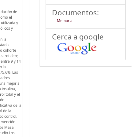
Documentos:
adación de
como el
Memoria
utilizada y
ólicos y
Cerca a google
n la
estado
po cohorte
 carotideo;
 entre 9 y 14
n la
 75,6%. Las
madres
 una mejoría
 insulina,
ol total y el
ión
icativa de la
l de la
po control,
ervención
 de Masa
tudio.Los