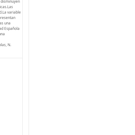
o disminuyen
icas.Las
d.La variable
 presentan
ras una
dad Española
una
blas, N.