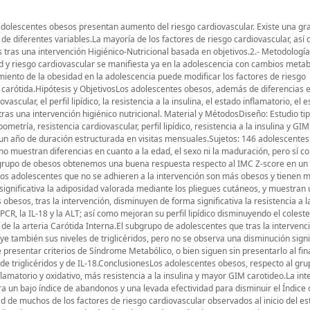
 adolescentes obesos presentan aumento del riesgo cardiovascular. Existe una gr
de diferentes variables.La mayoría de los factores de riesgo cardiovascular, así 
tras una intervención Higiénico-Nutricional basada en objetivos.2.- Metodología 
 y riesgo cardiovascular se manifiesta ya en la adolescencia con cambios metab
iento de la obesidad en la adolescencia puede modificar los factores de riesgo
ia carótida.Hipótesis y ObjetivosLos adolescentes obesos, además de diferencias e
cular, el perfil lipídico, la resistencia a la insulina, el estado inflamatorio, el 
ras una intervención higiénico nutricional. Material y MétodosDiseño: Estudio ti
etría, resistencia cardiovascular, perfil lipídico, resistencia a la insulina y GIM
 un año de duración estructurada en visitas mensuales.Sujetos: 146 adolescentes
 muestran diferencias en cuanto a la edad, el sexo ni la maduración, pero sí co
 el grupo de obesos obtenemos una buena respuesta respecto al IMC Z-score en un
Los adolescentes que no se adhieren a la intervención son más obesos y tienen 
gnificativa la adiposidad valorada mediante los pliegues cutáneos, y muestran
obesos, tras la intervención, disminuyen de forma significativa la resistencia a la
CR, la IL-18 y la ALT; así como mejoran su perfil lipídico disminuyendo el colester
de la arteria Carótida Interna.El subgrupo de adolescentes que tras la intervenc
 también sus niveles de triglicéridos, pero no se observa una disminución signif
 presentar criterios de Síndrome Metabólico, o bien siguen sin presentarlo al fina
de triglicéridos y de IL-18.ConclusionesLos adolescentes obesos, respecto al gru
matorio y oxidativo, más resistencia a la insulina y mayor GIM carotideo.La int
ra un bajo índice de abandonos y una levada efectividad para disminuir el Índice
d de muchos de los factores de riesgo cardiovascular observados al inicio del es