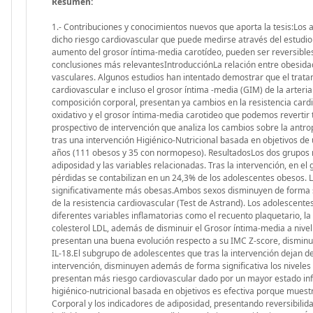
Resumen:
1.- Contribuciones y conocimientos nuevos que aporta la tesis:Los
dicho riesgo cardiovascular que puede medirse através del estudio 
aumento del grosor íntima-media carotídeo, pueden ser reversibles 
conclusiones más relevantesIntroducciónLa relación entre obesidad
vasculares. Algunos estudios han intentado demostrar que el tratam
cardiovascular e incluso el grosor íntima -media (GIM) de la arter
composición corporal, presentan ya cambios en la resistencia cardiovas
oxidativo y el grosor íntima-media carotideo que podemos revertir t
prospectivo de intervención que analiza los cambios sobre la antropom
tras una intervención Higiénico-Nutricional basada en objetivos de
años (111 obesos y 35 con normopeso). ResultadosLos dos grupos no
adiposidad y las variables relacionadas. Tras la intervención, en
pérdidas se contabilizan en un 24,3% de los adolescentes obesos. 
significativamente más obesas.Ambos sexos disminuyen de forma si
de la resistencia cardiovascular (Test de Astrand). Los adolescentes 
diferentes variables inflamatorias como el recuento plaquetario, la P
colesterol LDL, además de disminuir el Grosor íntima-media a nivel 
presentan una buena evolución respecto a su IMC Z-score, disminuye
IL-18.El subgrupo de adolescentes que tras la intervención dejan de
intervención, disminuyen además de forma significativa los niveles 
presentan más riesgo cardiovascular dado por un mayor estado infla
higiénico-nutricional basada en objetivos es efectiva porque muest
Corporal y los indicadores de adiposidad, presentando reversibilida