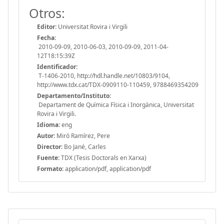
Otros:
Editor:
Universitat Rovira i Virgili
Fecha:
2010-09-09, 2010-06-03, 2010-09-09, 2011-04-
12T18:15:39Z
Identificador:
T-1406-2010, http://hdl.handle.net/10803/9104,
http://www.tdx.cat/TDX-0909110-110459, 9788469354209
Departamento/Instituto:
Departament de Química Física i Inorgànica, Universitat
Rovira i Virgili.
Idioma:
eng
Autor:
Miró Ramírez, Pere
Director:
Bo Jané, Carles
Fuente:
TDX (Tesis Doctorals en Xarxa)
Formato:
application/pdf, application/pdf