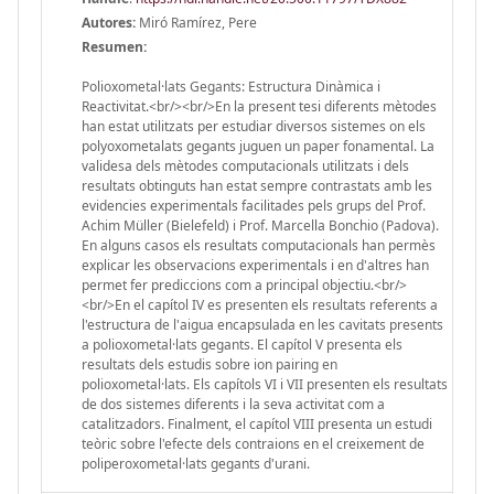
Autores:
Miró Ramírez, Pere
Resumen:
Polioxometal·lats Gegants: Estructura Dinàmica i
Reactivitat.<br/><br/>En la present tesi diferents mètodes
han estat utilitzats per estudiar diversos sistemes on els
polyoxometalats gegants juguen un paper fonamental. La
validesa dels mètodes computacionals utilitzats i dels
resultats obtinguts han estat sempre contrastats amb les
evidencies experimentals facilitades pels grups del Prof.
Achim Müller (Bielefeld) i Prof. Marcella Bonchio (Padova).
En alguns casos els resultats computacionals han permès
explicar les observacions experimentals i en d'altres han
permet fer prediccions com a principal objectiu.<br/>
<br/>En el capítol IV es presenten els resultats referents a
l'estructura de l'aigua encapsulada en les cavitats presents
a polioxometal·lats gegants. El capítol V presenta els
resultats dels estudis sobre ion pairing en
polioxometal·lats. Els capítols VI i VII presenten els resultats
de dos sistemes diferents i la seva activitat com a
catalitzadors. Finalment, el capítol VIII presenta un estudi
teòric sobre l'efecte dels contraions en el creixement de
poliperoxometal·lats gegants d'urani.