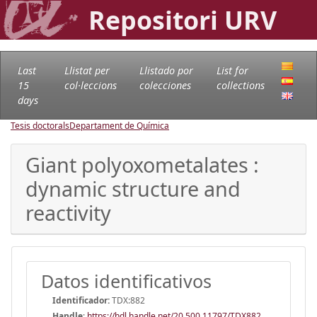
Repositori URV
Last
Llistat per
Llistado por
List for
15
col·leccions
colecciones
collections
days
Tesis doctorals
Departament de Química
Giant polyoxometalates :
dynamic structure and
reactivity
Datos identificativos
Identificador:
TDX:882
Handle
:
https://hdl.handle.net/20.500.11797/TDX882