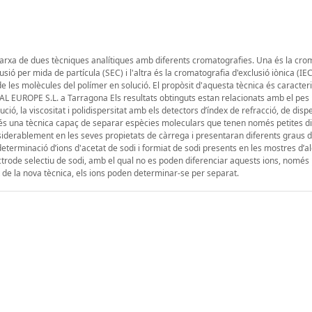
marxa de dues tècniques analítiques amb diferents cromatografies. Una és la cro
ó per mida de partícula (SEC) i l'altra és la cromatografia d'exclusió iònica (IEC)
es molècules del polímer en solució. El propòsit d'aquesta tècnica és caracterit
CAL EUROPE S.L. a Tarragona Els resultats obtinguts estan relacionats amb el pes
ció, la viscositat i polidispersitat amb els detectors d’índex de refracció, de disp
ca, és una tècnica capaç de separar espècies moleculars que tenen només petites d
siderablement en les seves propietats de càrrega i presentaran diferents graus d
 determinació d’ions d'acetat de sodi i formiat de sodi presents en les mostres d’a
 elèctrode selectiu de sodi, amb el qual no es poden diferenciar aquests ions, nomé
at de la nova tècnica, els ions poden determinar-­se per separat.