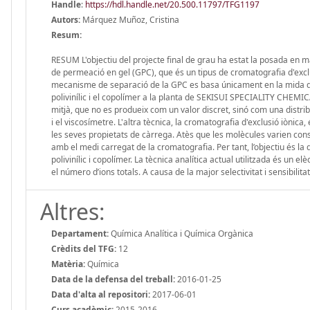
Handle
:
https://hdl.handle.net/20.500.11797/TFG1197
Autors:
Márquez Muñoz, Cristina
Resum:
RESUM L'objectiu del projecte final de grau ha estat la posada en 
de permeació en gel (GPC), que és un tipus de cromatografia d'exclusi
mecanisme de separació de la GPC es basa únicament en la mida de l
polivinílic i el copolímer a la planta de SEKISUI SPECIALITY CHEMI
mitjà, que no es produeix com un valor discret, sinó com una distribu
i el viscosímetre. L'altra tècnica, la cromatografia d'exclusió iòni
les seves propietats de càrrega. Atès que les molècules varien con
amb el medi carregat de la cromatografia. Per tant, l’objectiu és la
polivinílic i copolímer. La tècnica analítica actual utilitzada és un
el número d’ions totals. A causa de la major selectivitat i sensibilit
Altres:
Departament:
Química Analítica i Química Orgànica
Crèdits del TFG:
12
Matèria:
Química
Data de la defensa del treball:
2016-01-25
Data d'alta al repositori:
2017-06-01
Curs acadèmic:
2015-2016