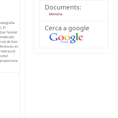
Documents:
Memòria
matografia
Cerca a google
. El
zar l’acetat
 molecular
ersió de llum
iferències en
'interacció
lcohol
s proporciona