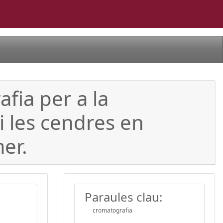
fia per a la
i les cendres en
mer.
Paraules clau:
cromatografia