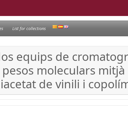
es
List for collections
s equips de cromatogra
pesos moleculars mitjà 
liacetat de vinili i copolí