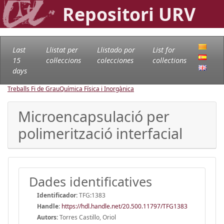
Repositori URV
Last
Llistat per
Llistado por
List for
15
col·leccions
colecciones
collections
days
Treballs Fi de Grau
Química Física i Inorgànica
Microencapsulació per
polimerització interfacial
Dades identificatives
Identificador:
TFG:1383
Handle
:
https://hdl.handle.net/20.500.11797/TFG1383
Autors:
Torres Castillo, Oriol