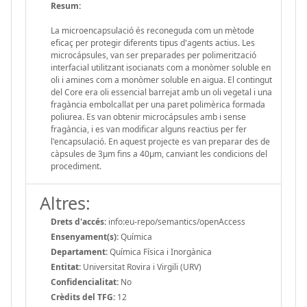
Resum:
La microencapsulació és reconeguda com un mètode
eficaç per protegir diferents tipus d'agents actius. Les
microcápsules, van ser preparades per polimerització
interfacial utilitzant isocianats com a monòmer soluble en
oli i amines com a monòmer soluble en aigua. El contingut
del Core era oli essencial barrejat amb un oli vegetal i una
fragància embolcallat per una paret polimèrica formada
poliurea. Es van obtenir microcápsules amb i sense
fragància, i es van modificar alguns reactius per fer
l'encapsulació. En aquest projecte es van preparar des de
càpsules de 3μm fins a 40μm, canviant les condicions del
procediment.
Altres:
Drets d'accés:
info:eu-repo/semantics/openAccess
Ensenyament(s):
Química
Departament:
Química Física i Inorgànica
Entitat:
Universitat Rovira i Virgili (URV)
Confidencialitat:
No
Crèdits del TFG:
12