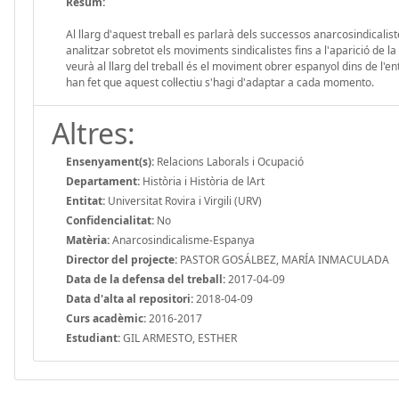
Resum:
Al llarg d'aquest treball es parlarà dels successos anarcosindicalist
analitzar sobretot els moviments sindicalistes fins a l'aparició d
veurà al llarg del treball és el moviment obrer espanyol dins de l'en
han fet que aquest col·lectiu s'hagi d'adaptar a cada momento.
Altres:
Ensenyament(s):
Relacions Laborals i Ocupació
Departament:
Història i Història de lArt
Entitat:
Universitat Rovira i Virgili (URV)
Confidencialitat:
No
Matèria:
Anarcosindicalisme-Espanya
Director del projecte:
PASTOR GOSÁLBEZ, MARÍA INMACULADA
Data de la defensa del treball:
2017-04-09
Data d'alta al repositori:
2018-04-09
Curs acadèmic:
2016-2017
Estudiant:
GIL ARMESTO, ESTHER