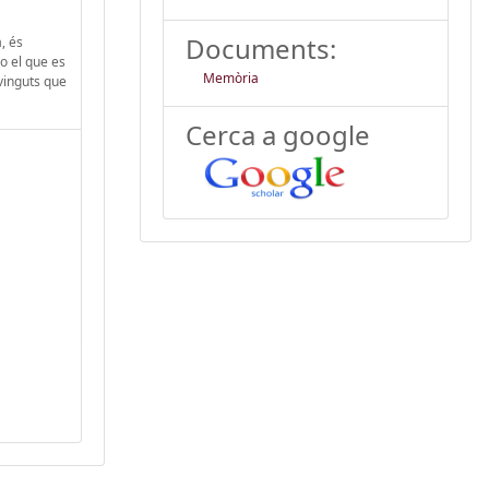
Documents:
, és
o el que es
Memòria
evinguts que
Cerca a google