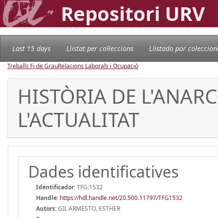
Repositori URV
Last 15 days
Llistat per col·leccions
Llistado por coleccion
Treballs Fi de Grau
Relacions Laborals i Ocupació
HISTÒRIA DE L'ANAR
L'ACTUALITAT
Dades identificatives
Identificador:
TFG:1532
Handle
:
https://hdl.handle.net/20.500.11797/TFG1532
Autors:
GIL ARMESTO, ESTHER