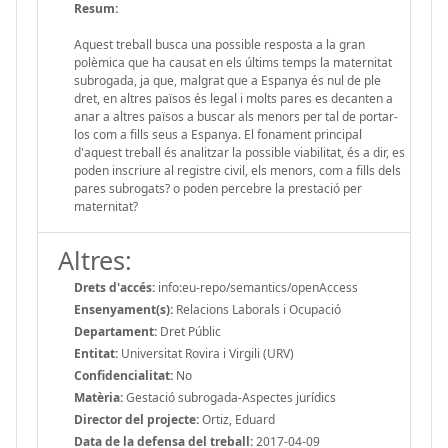
Resum:
Aquest treball busca una possible resposta a la gran
polèmica que ha causat en els últims temps la maternitat
subrogada, ja que, malgrat que a Espanya és nul de ple
dret, en altres països és legal i molts pares es decanten a
anar a altres països a buscar als menors per tal de portar-
los com a fills seus a Espanya. El fonament principal
d'aquest treball és analitzar la possible viabilitat, és a dir, es
poden inscriure al registre civil, els menors, com a fills dels
pares subrogats? o poden percebre la prestació per
maternitat?
Altres:
Drets d'accés:
info:eu-repo/semantics/openAccess
Ensenyament(s):
Relacions Laborals i Ocupació
Departament:
Dret Públic
Entitat:
Universitat Rovira i Virgili (URV)
Confidencialitat:
No
Matèria:
Gestació subrogada-Aspectes jurídics
Director del projecte:
Ortiz, Eduard
Data de la defensa del treball:
2017-04-09