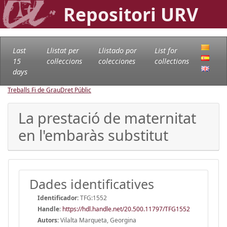
Repositori URV
Last
Llistat per
Llistado por
List for
15
col·leccions
colecciones
collections
days
Treballs Fi de Grau
Dret Públic
La prestació de maternitat
en l'embaràs substitut
Dades identificatives
Identificador:
TFG:1552
Handle
:
https://hdl.handle.net/20.500.11797/TFG1552
Autors:
Vilalta Marqueta, Georgina