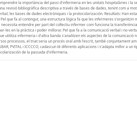
prendre la importància del passi d'infermeria en les unitats hospitalàries i la s
 una revisió bibliogràfica descriptiva a través de bases de dades, tenint com a mo
erbal, les bases de dades electròniques i la protocolarización. Resultats: Han esta
: Pel que fa al contingut, una estructura lògica fa que les infermeres s'organitzin m
s necessita entendre per part del col·lectiu infermer com funciona la transferènci
r-les en la pràctica i poder millorar. Pel que fa a la comunicació verbal i no verba
 utilitza infermeria i d'altra banda s'analitzen els aspectes de la comunicació n
rsos processos, el triat seria un procés oral amb l'escrit, també conjuntament am
SBAR, PVITAL i ICCCCO, cadascun té diferents aplicacions i s'adapta millor a un tip
colarización de la passada d'infermeria.