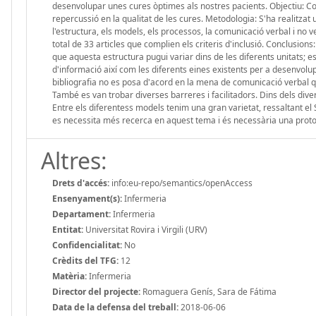
desenvolupar unes cures òptimes als nostres pacients. Objectiu: Com
repercussió en la qualitat de les cures. Metodologia: S'ha realitzat
l'estructura, els models, els processos, la comunicació verbal i no v
total de 33 articles que complien els criteris d'inclusió. Conclusions
que aquesta estructura pugui variar dins de les diferents unitats; e
d'informació així com les diferents eines existents per a desenvolupa
bibliografia no es posa d'acord en la mena de comunicació verbal que
També es van trobar diverses barreres i facilitadors. Dins dels dive
Entre els diferentess models tenim una gran varietat, ressaltant el 
es necessita més recerca en aquest tema i és necessària una proto
Altres:
Drets d'accés:
info:eu-repo/semantics/openAccess
Ensenyament(s):
Infermeria
Departament:
Infermeria
Entitat:
Universitat Rovira i Virgili (URV)
Confidencialitat:
No
Crèdits del TFG:
12
Matèria:
Infermeria
Director del projecte:
Romaguera Genís, Sara de Fátima
Data de la defensa del treball:
2018-06-06