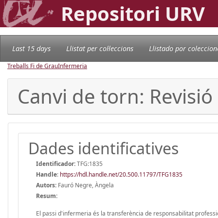
Repositori URV
Last 15 days
Llistat per col·leccions
Llistado por coleccion
Treballs Fi de Grau
Infermeria
Canvi de torn: Revisió 
Dades identificatives
Identificador:
TFG:1835
Handle
:
https://hdl.handle.net/20.500.11797/TFG1835
Autors:
Fauró Negre, Àngela
Resum:
El passi d'infermeria és la transferència de responsabilitat profess