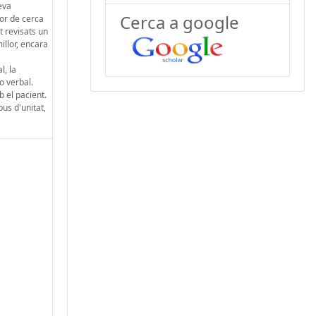
eva
Cerca a google
tor de cerca
t revisats un
illor, encara
a
l, la
o verbal.
b el pacient.
us d'unitat,