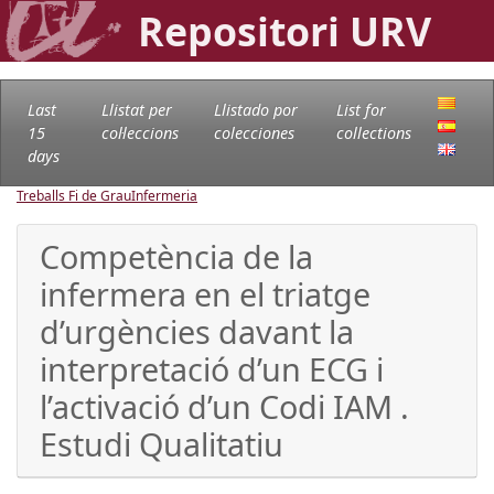
Repositori URV
Last
Llistat per
Llistado por
List for
15
col·leccions
colecciones
collections
days
Treballs Fi de Grau
Infermeria
Competència de la
infermera en el triatge
d’urgències davant la
interpretació d’un ECG i
l’activació d’un Codi IAM .
Estudi Qualitatiu