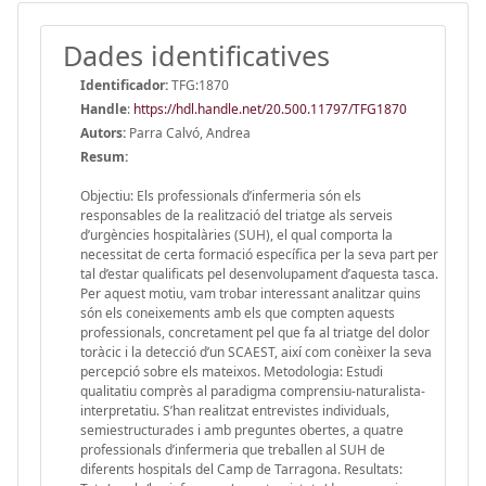
Dades identificatives
Identificador:
TFG:1870
Handle
:
https://hdl.handle.net/20.500.11797/TFG1870
Autors:
Parra Calvó, Andrea
Resum:
Objectiu: Els professionals d’infermeria són els
responsables de la realització del triatge als serveis
d’urgències hospitalàries (SUH), el qual comporta la
necessitat de certa formació específica per la seva part per
tal d’estar qualificats pel desenvolupament d’aquesta tasca.
Per aquest motiu, vam trobar interessant analitzar quins
són els coneixements amb els que compten aquests
professionals, concretament pel que fa al triatge del dolor
toràcic i la detecció d’un SCAEST, així com conèixer la seva
percepció sobre els mateixos. Metodologia: Estudi
qualitatiu comprès al paradigma comprensiu-naturalista-
interpretatiu. S’han realitzat entrevistes individuals,
semiestructurades i amb preguntes obertes, a quatre
professionals d’infermeria que treballen al SUH de
diferents hospitals del Camp de Tarragona. Resultats: