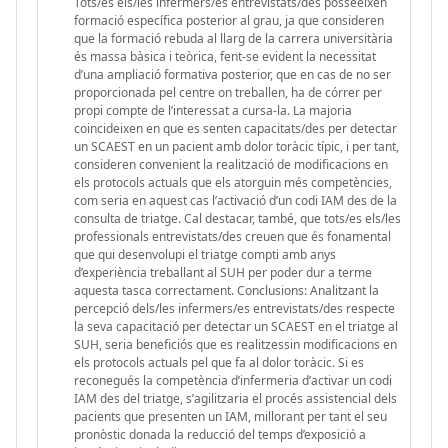
Tots/es els/les infermers/es entrevistats/des posseeixen
formació específica posterior al grau, ja que consideren
que la formació rebuda al llarg de la carrera universitària
és massa bàsica i teòrica, fent-se evident la necessitat
d’una ampliació formativa posterior, que en cas de no ser
proporcionada pel centre on treballen, ha de córrer per
propi compte de l’interessat a cursa-la. La majoria
coincideixen en que es senten capacitats/des per detectar
un SCAEST en un pacient amb dolor toràcic típic, i per tant,
consideren convenient la realització de modificacions en
els protocols actuals que els atorguin més competències,
com seria en aquest cas l’activació d’un codi IAM des de la
consulta de triatge. Cal destacar, també, que tots/es els/les
professionals entrevistats/des creuen que és fonamental
que qui desenvolupi el triatge compti amb anys
d’experiència treballant al SUH per poder dur a terme
aquesta tasca correctament. Conclusions: Analitzant la
percepció dels/les infermers/es entrevistats/des respecte
la seva capacitació per detectar un SCAEST en el triatge al
SUH, seria beneficiós que es realitzessin modificacions en
els protocols actuals pel que fa al dolor toràcic. Si es
reconegués la competència d’infermeria d’activar un codi
IAM des del triatge, s’agilitzaria el procés assistencial dels
pacients que presenten un IAM, millorant per tant el seu
pronòstic donada la reducció del temps d’exposició a