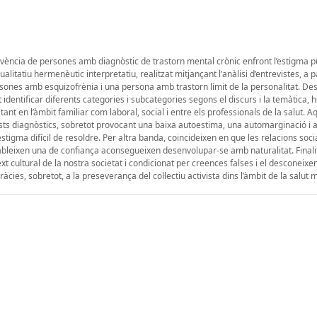
 vivència de persones amb diagnòstic de trastorn mental crònic enfront l’estigma p
ualitatiu hermenèutic interpretatiu, realitzat mitjançant l’anàlisi d’entrevistes, a p
sones amb esquizofrènia i una persona amb trastorn límit de la personalitat. De
 identificar diferents categories i subcategories segons el discurs i la temàtica, 
ant en l’àmbit familiar com laboral, social i entre els professionals de la salut. A
s diagnòstics, sobretot provocant una baixa autoestima, una automarginació i a
estigma difícil de resoldre. Per altra banda, coincideixen en que les relacions soci
tableixen una de confiança aconsegueixen desenvolupar-se amb naturalitat. Finali
xt cultural de la nostra societat i condicionat per creences falses i el desconeixe
àcies, sobretot, a la preseverança del col·lectiu activista dins l’àmbit de la salut 