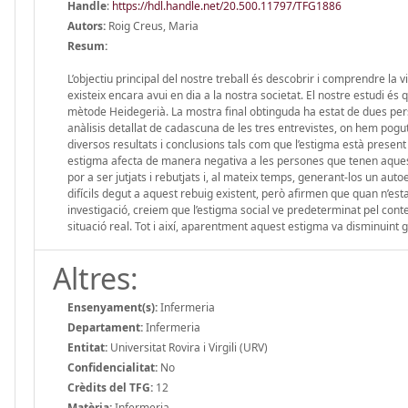
Handle
:
https://hdl.handle.net/20.500.11797/TFG1886
Autors:
Roig Creus, Maria
Resum:
L’objectiu principal del nostre treball és descobrir i comprendre la
existeix encara avui en dia a la nostra societat. El nostre estudi és q
mètode Heidegerià. La mostra final obtinguda ha estat de dues per
anàlisis detallat de cadascuna de les tres entrevistes, on hem pogut
diversos resultats i conclusions tals com que l’estigma està present t
estigma afecta de manera negativa a les persones que tenen aquest
por a ser jutjats i rebutjats i, al mateix temps, generant-los un auto
difícils degut a aquest rebuig existent, però afirmen que quan n’es
investigació, creiem que l’estigma social ve predeterminat pel conte
situació real. Tot i així, aparentment aquest estigma va disminuint gr
Altres:
Ensenyament(s):
Infermeria
Departament:
Infermeria
Entitat:
Universitat Rovira i Virgili (URV)
Confidencialitat:
No
Crèdits del TFG:
12
Matèria:
Infermeria