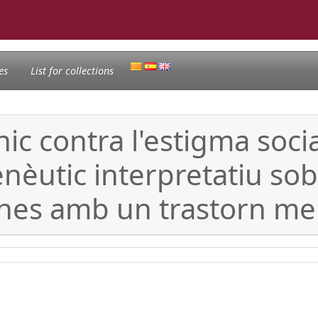
es
List for collections
ic contra l'estigma socia
utic interpretatiu sobr
ones amb un trastorn men