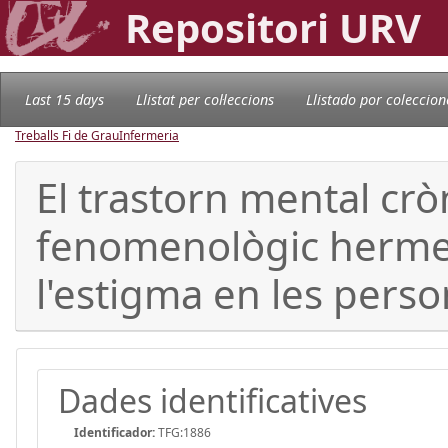
Repositori URV
Last 15 days
Llistat per col·leccions
Llistado por coleccion
Treballs Fi de Grau
Infermeria
El trastorn mental cròn
fenomenològic hermenè
l'estigma en les pers
Dades identificatives
Identificador:
TFG:1886