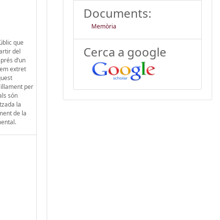
Documents:
Memòria
úblic que
Cerca a google
artir del
sprés d’un
hem extret
quest
ïllament per
als són
tzada la
ment de la
mental.