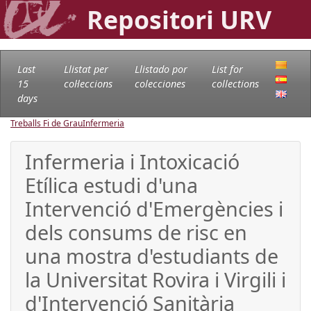
Repositori URV
Last
Llistat per
Llistado por
List for
15
col·leccions
colecciones
collections
days
Treballs Fi de Grau
Infermeria
Infermeria i Intoxicació
Etílica estudi d'una
Intervenció d'Emergències i
dels consums de risc en
una mostra d'estudiants de
la Universitat Rovira i Virgili i
d'Intervenció Sanitària