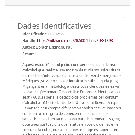
Dades identificatives
Identificador:
TFG:1898
Handle
:
https://hdl.handle.net/20.500.11797/TFG1898
Autors:
Llorach Espinosa, Pau
Resum:
Aquest estudi té per objectiu conèixer el consum de risc
d’alcohol que realitza una mostra d’estudiants universitaris i
els models d’intervenció sanitària del Servei d’Emergències
Mèdiques (SEM) en casos d’intoxicació etílica aguda (IEA).
Mitjançant una metodologia descriptiva d’enquestes es va
passar el qüestionari “Alcohol Use Disorders Identification
Test” (AUDIT) per a la detecció de problemes per consum
d’alcohol a 164 estudiants de la Universitat Rovira i Virgili.
Es van tenir en compte diferents variables estructuradores,
com el sexe o el grau de coneixements en aspectes
sanitaris. S’ha detectat que bona part de la mostra (53,7%)
obté unes puntuacions que la situa en posició de risc en el
consum d’alcohol, que aquest percentatge és superior en