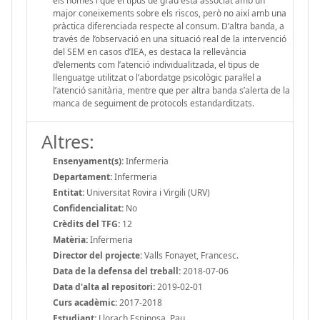
els homes i que el tipus de grau està associat amb un
major coneixements sobre els riscos, però no així amb una
pràctica diferenciada respecte al consum. D’altra banda, a
través de l’observació en una situació real de la intervenció
del SEM en casos d’IEA, es destaca la rellevància
d’elements com l’atenció individualitzada, el tipus de
llenguatge utilitzat o l’abordatge psicològic paral·lel a
l’atenció sanitària, mentre que per altra banda s’alerta de la
manca de seguiment de protocols estandarditzats.
Altres:
Ensenyament(s):
Infermeria
Departament:
Infermeria
Entitat:
Universitat Rovira i Virgili (URV)
Confidencialitat:
No
Crèdits del TFG:
12
Matèria:
Infermeria
Director del projecte:
Valls Fonayet, Francesc.
Data de la defensa del treball:
2018-07-06
Data d'alta al repositori:
2019-02-01
Curs acadèmic:
2017-2018
Estudiant:
Llorach Espinosa, Pau