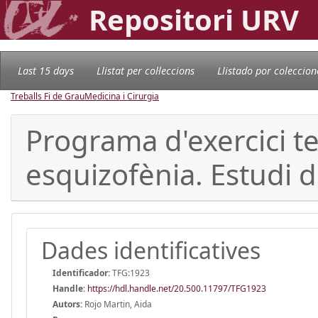
Repositori URV
Last 15 days
Llistat per col·leccions
Llistado por coleccion
Treballs Fi de Grau
Medicina i Cirurgia
Programa d'exercici t
esquizofènia. Estudi d
Dades identificatives
Identificador:
TFG:1923
Handle
:
https://hdl.handle.net/20.500.11797/TFG1923
Autors:
Rojo Martin, Aida