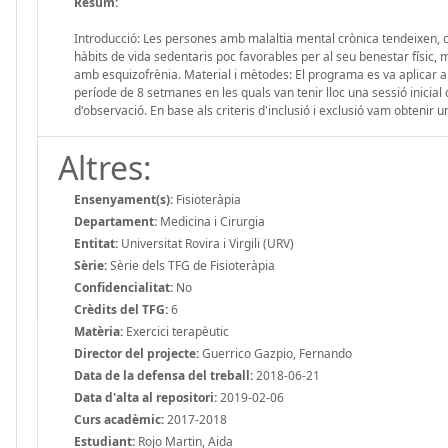
Resum:
Introducció: Les persones amb malaltia mental crònica tendeixen, com
hàbits de vida sedentaris poc favorables per al seu benestar físic, me
amb esquizofrènia. Material i mètodes: El programa es va aplicar a p
període de 8 setmanes en les quals van tenir lloc una sessió inicial 
d'observació. En base als criteris d'inclusió i exclusió vam obtenir u
Altres:
Ensenyament(s):
Fisioteràpia
Departament:
Medicina i Cirurgia
Entitat:
Universitat Rovira i Virgili (URV)
Sèrie:
Sèrie dels TFG de Fisioteràpia
Confidencialitat:
No
Crèdits del TFG:
6
Matèria:
Exercici terapèutic
Director del projecte:
Guerrico Gazpio, Fernando
Data de la defensa del treball:
2018-06-21
Data d'alta al repositori:
2019-02-06
Curs acadèmic:
2017-2018
Estudiant:
Rojo Martin, Aida