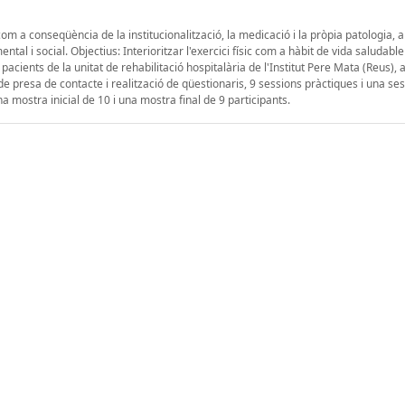
 a conseqüència de la institucionalització, la medicació i la pròpia patologia, a
ntal i social. Objectius: Interioritzar l'exercici físic com a hàbit de vida saludabl
acients de la unitat de rehabilitació hospitalària de l'Institut Pere Mata (Reus),
de presa de contacte i realització de qüestionaris, 9 sessions pràctiques i una ses
na mostra inicial de 10 i una mostra final de 9 participants.