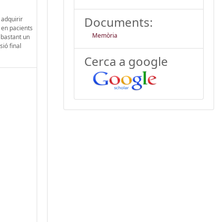
Documents:
 adquirir
e en pacients
Memòria
 abastant un
sió final
Cerca a google