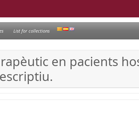
es
List for collections
erapèutic en pacients ho
escriptiu.