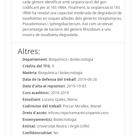
cada gènere identificat amb seqüenciació del gen
codificant per al 16S rRNA. Finalment, la seqüenciació 16S
rRNA ha revelat una capacitat moderada de degradació de
tovalloletes en soques aïllades dels gèneres Streptomyces,
Pseudomonas i Sphingobacterium. Així com un elevat
percentatge de bacteris del gènere Rhizobium a una
mostra de tovalloleta degradada.
Altres:
Departament:
Bioquímica i Biotecnologia
Crèdits del TFG:
9
Matèria:
Bioquímica i biotecnologia
Data de la defensa del treball:
2019-06-26
Data d'alta al repositori:
2019-10-03
Curs acadèmic:
2018-2019
Estudiant:
Lozano Quiles, Maria
Codirector del treball:
Porcar Miralles, Manel
Drets d'accés:
info:eu-repo/semantics/openAccess
Ensenyament(s):
Biotecnologia
Entitat:
Universitat Rovira i Virgili (URV)
Confidencialitat:
No