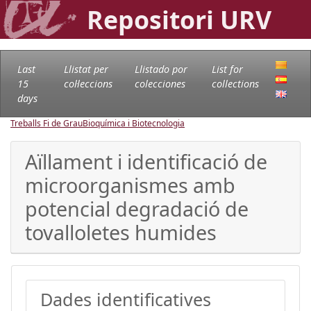
Repositori URV
Last
Llistat per
Llistado por
List for
15
col·leccions
colecciones
collections
days
Treballs Fi de Grau
Bioquímica i Biotecnologia
Aïllament i identificació de
microorganismes amb
potencial degradació de
tovalloletes humides
Dades identificatives