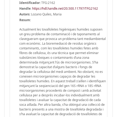
Identificador:
TFG:2162
Handle
:
https://hdl.handle.net/20.500.11797/TFG2162
Autors:
Lozano Quiles, Maria
Resum:
Actualment les tovalloletes higièniques humides suposen
un greu problema de contaminació i de taponaments al
clavegueram que provoca un problema tant mediambiental
com econòmic. La bioremediació de residus orgànics
contaminants, com les tovalloletes humides fetes amb
fibres de cel·lulosa, és una tècnica que permet eliminar
substàncies tòxiques o contaminants d’una zona
determinada mitjançant l’ús de microorganismes. S’ha
demostrat la capacitat d’alguns bacteris i fongs de
degradar la cel·lulosa del medi ambient. No obstant, no es
coneixen microorganismes capaços de degradar les
tovalloletes humides. En aquest treball s’aïllen i identifiquen
mitjançant la seqüenciació del gen 16S rRNA o 18S rRNA
microorganismes procedents de compost i amb activitat
cel·lulasa per a després incubar-los individualment amb
tovalloletes i avaluar la capacitat de degradació de cada
soca aïllada. Per altra banda, s’ha obtingut una col·lecció de
bacteris presents a una mostra de tovalloleta degradada i
s’ha avaluat la capacitat de degradació de tovalloletes de