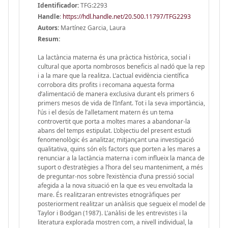
Identificador:
TFG:2293
Handle
:
https://hdl.handle.net/20.500.11797/TFG2293
Autors:
Martínez Garcia, Laura
Resum:
La lactància materna és una pràctica històrica, social i
cultural que aporta nombrosos beneficis al nadó que la rep
i a la mare que la realitza. L’actual evidència científica
corrobora dits profits i recomana aquesta forma
d’alimentació de manera exclusiva durant els primers 6
primers mesos de vida de l’Infant. Tot i la seva importància,
l’ús i el desús de l’alletament matern és un tema
controvertit que porta a moltes mares a abandonar-la
abans del temps estipulat. L’objectiu del present estudi
fenomenològic és analitzar, mitjançant una investigació
qualitativa, quins són els factors que porten a les mares a
renunciar a la lactància materna i com influeix la manca de
suport o d’estratègies a l’hora del seu manteniment, a més
de preguntar-nos sobre l’existència d’una pressió social
afegida a la nova situació en la que es veu envoltada la
mare. És realitzaran entrevistes etnogràfiques per
posteriorment realitzar un anàlisis que segueix el model de
Taylor i Bodgan (1987). L’anàlisi de les entrevistes i la
literatura explorada mostren com, a nivell individual, la