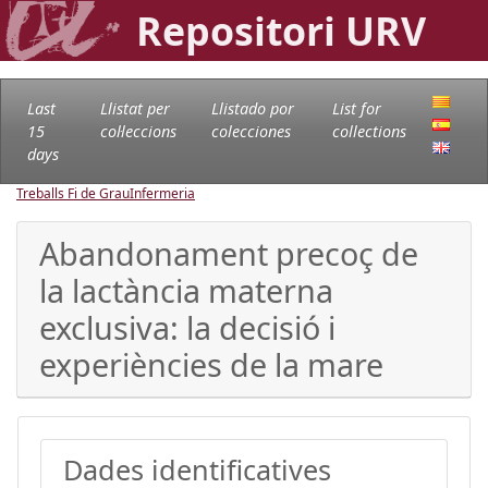
Repositori URV
Last
Llistat per
Llistado por
List for
15
col·leccions
colecciones
collections
days
Treballs Fi de Grau
Infermeria
Abandonament precoç de
la lactància materna
exclusiva: la decisió i
experiències de la mare
Dades identificatives