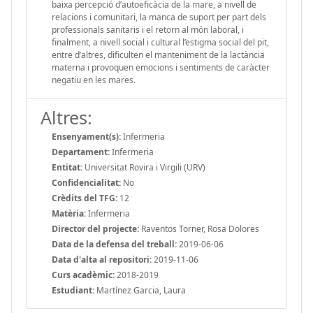
baixa percepció d’autoeficàcia de la mare, a nivell de
relacions i comunitari, la manca de suport per part dels
professionals sanitaris i el retorn al món laboral, i
finalment, a nivell social i cultural l’estigma social del pit,
entre d’altres, dificulten el manteniment de la lactància
materna i provoquen emocions i sentiments de caràcter
negatiu en les mares.
Altres:
Ensenyament(s):
Infermeria
Departament:
Infermeria
Entitat:
Universitat Rovira i Virgili (URV)
Confidencialitat:
No
Crèdits del TFG:
12
Matèria:
Infermeria
Director del projecte:
Raventos Torner, Rosa Dolores
Data de la defensa del treball:
2019-06-06
Data d'alta al repositori:
2019-11-06
Curs acadèmic:
2018-2019
Estudiant:
Martínez Garcia, Laura