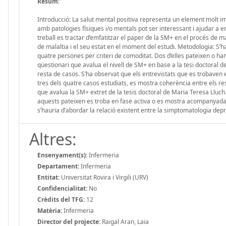
Resum:
Introducció: La salut mental positiva representa un element molt i
amb patologies físiques i/o mentals pot ser interessant i ajudar a en
treball es tractar d’emfatitzar el paper de la SM+ en el procés de ma
de malaltia i el seu estat en el moment del estudi. Metodologia: S’ha
quatre persones per criteri de comoditat. Dos d’elles pateixen o han 
qüestionari que avalua el nivell de SM+ en base a la tesi doctoral de
resta de casos. S’ha observat que els entrevistats que es trobaven
tres dels quatre casos estudiats, es mostra coherència entre els res
que avalua la SM+ extret de la tesis doctoral de Maria Teresa Lluch.
aquests pateixen es troba en fase activa o es mostra acompanyada 
s’hauria d’abordar la relació existent entre la simptomatologia dep
Altres:
Ensenyament(s):
Infermeria
Departament:
Infermeria
Entitat:
Universitat Rovira i Virgili (URV)
Confidencialitat:
No
Crèdits del TFG:
12
Matèria:
Infermeria
Director del projecte:
Raigal Aran, Laia