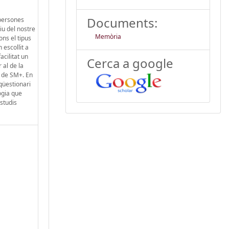
Documents:
 persones
iu del nostre
Memòria
ons el tipus
 escollit a
acilitat un
Cerca a google
 al de la
l de SM+. En
 qüestionari
ogia que
studis