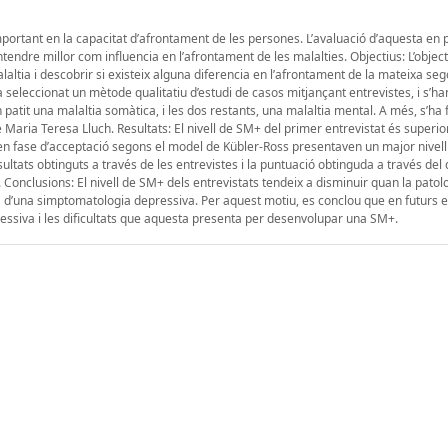
mportant en la capacitat d’afrontament de les persones. L’avaluació d’aquesta en
tendre millor com influencia en l’afrontament de les malalties. Objectius: L’object
laltia i descobrir si existeix alguna diferencia en l’afrontament de la mateixa seg
 seleccionat un mètode qualitatiu d’estudi de casos mitjançant entrevistes, i s’han
patit una malaltia somàtica, i les dos restants, una malaltia mental. A més, s’ha f
 Maria Teresa Lluch. Resultats: El nivell de SM+ del primer entrevistat és superior
 en fase d’acceptació segons el model de Kübler-Ross presentaven un major nivel
ultats obtinguts a través de les entrevistes i la puntuació obtinguda a través del
 Conclusions: El nivell de SM+ dels entrevistats tendeix a disminuir quan la patol
d’una simptomatologia depressiva. Per aquest motiu, es conclou que en futurs e
ressiva i les dificultats que aquesta presenta per desenvolupar una SM+.