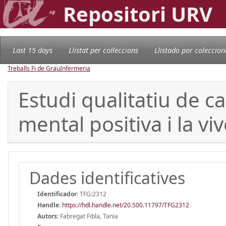
Repositori URV
Last 15 days
Llistat per col·leccions
Llistado por coleccion
Treballs Fi de Grau
Infermeria
Estudi qualitatiu de ca
mental positiva i la vi
Dades identificatives
Identificador:
TFG:2312
Handle
:
https://hdl.handle.net/20.500.11797/TFG2312
Autors:
Fabregat Fibla, Tania