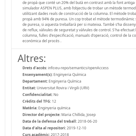
de propà que conté un 20% del butà en contrast amb la font antiga 
simulador ASPEN PLUS, amb l’objectiu de trobar un mètode termodi
utilitzant dades reals de construcció de la columna. El mètode troba
propà amb 94% de puresa. Un cop trobat el mètode termodinàmic s’
de puresa, si aquesta treballarà per si mateixa. També s’ha disseny
de reflux, vàlvules de seguretat y vàlvules de control. S'ha efectuat
columna, fulles d'especificació, manuals d'operació, control de la c
econòmica del procés .
Altres:
Drets d'accés:
info:eu-repo/semantics/openAccess
Ensenyament(s):
Enginyeria Química
Departament:
Enginyeria Química
Entitat:
Universitat Rovira i Virgili (URV)
Confidencialitat:
No
Crèdits del TFG:
12
Matèria:
Enginyeria química
Director del projecte:
Maria Chillida, Josep
Data de la defensa del treball:
2018-06-20
Data d'alta al repositori:
2019-12-10
Curs acadèmic:
2017-2018