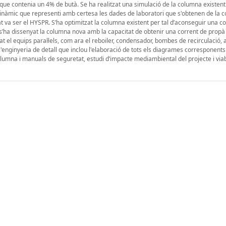
que contenia un 4% de butà. Se ha realitzat una simulació de la columna existent
nàmic que representi amb certesa les dades de laboratori que s'obtenen de la c
t va ser el HYSPR. S’ha optimitzat la columna existent per tal d’aconseguir una c
ha dissenyat la columna nova amb la capacitat de obtenir una corrent de prop
at el equips paral·lels, com ara el reboiler, condensador, bombes de recirculació
 l'enginyeria de detall que inclou l'elaboració de tots els diagrames corresponents
olumna i manuals de seguretat, estudi d’impacte mediambiental del projecte i viabi