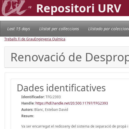
Repositori URV
Last 15 days
Llistat per col·leccions
Llistado por coleccion
Treballs Fi de Grau
Enginyeria Química
Renovació de Despro
Dades identificatives
Identificador:
TFG:2393
Handle
:
https://hdl.handle.net/20.500.11797/TFG2393
Autors:
Blanc, Esteban David
Resum:
Va ser encarregat el redisseny del sistema de separació de propà i