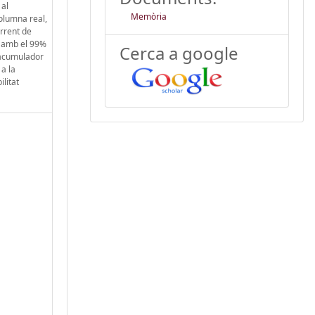
 al
Memòria
olumna real,
orrent de
à amb el 99%
Cerca a google
, acumulador
 a la
litat