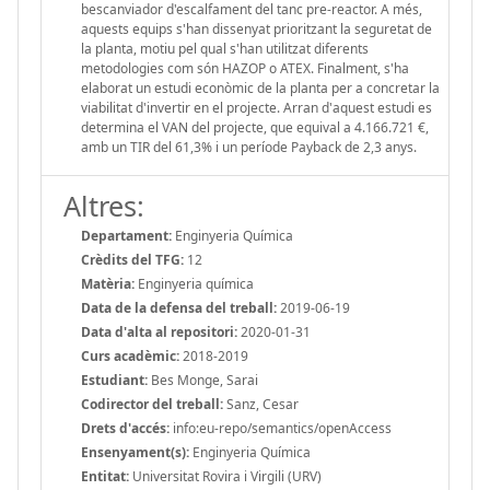
bescanviador d'escalfament del tanc pre-reactor. A més,
aquests equips s'han dissenyat prioritzant la seguretat de
la planta, motiu pel qual s'han utilitzat diferents
metodologies com són HAZOP o ATEX. Finalment, s'ha
elaborat un estudi econòmic de la planta per a concretar la
viabilitat d'invertir en el projecte. Arran d'aquest estudi es
determina el VAN del projecte, que equival a 4.166.721 €,
amb un TIR del 61,3% i un període Payback de 2,3 anys.
Altres:
Departament:
Enginyeria Química
Crèdits del TFG:
12
Matèria:
Enginyeria química
Data de la defensa del treball:
2019-06-19
Data d'alta al repositori:
2020-01-31
Curs acadèmic:
2018-2019
Estudiant:
Bes Monge, Sarai
Codirector del treball:
Sanz, Cesar
Drets d'accés:
info:eu-repo/semantics/openAccess
Ensenyament(s):
Enginyeria Química
Entitat:
Universitat Rovira i Virgili (URV)