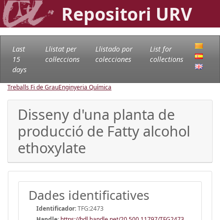
Repositori URV
Last
Llistat per
Llistado por
List for
15
col·leccions
colecciones
collections
days
Treballs Fi de Grau
Enginyeria Química
Disseny d'una planta de
producció de Fatty alcohol
ethoxylate
Dades identificatives
Identificador:
TFG:2473
Handle
:
https://hdl.handle.net/20.500.11797/TFG2473