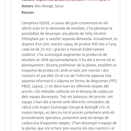
Autors:
Bes Monge, Sarai
Resum:
L'empresa IQOXE, a causa del gran creixement en els
últims anys en la demanda de etoxilats, s'ha plantejat la
possibilitat de dissenyar una planta de Fatty Alcohol
Ethoxylate per a satisfer aquesta demanda. Actualment, es
disposa d'un únic reactor capaç de produir 830 lots a l'any,
cada lot de 25 m3, i gràcies a l'estudi d'alternatives
realitzat, s'ha aconseguit augmentar la producció de
etoxilats en 45% aproximadament. S'ha dut a terme tot el
plantejament i disseny preliminar de la planta, establint un
esquema de producció, amb un tanc pre-reactor i dos
reactors en paral·lel. En el cos de l'informe aquesta tota
aquesta informació s'adjunta en forma de diagrames (PFD,
P&ID, Layout…) i es descriuen les diferents etapes del
procés i els mètodes utilitzats en el disseny de cadascun
dels equips dissenyats. Tots els balanços del procés i els
equips s'han dut a terme amb diferents simuladors de
càlcul com Aspen Exchanger Design & Rating® v10. Al
mateix temps, es descriu tot el procés juntament amb els
procediments operatius, juntament amb els temps de
cadascuna d'aquestes etapes. S'han dissenyat 4 equips de
la planta, que són el tanc pre-reactor, els dos reactors i el