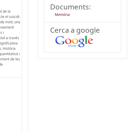
Documents:
l de la
Memòria
te el suïcidi
ode mixt; una
neixement
Cerca a google
s i
elat a través
ignificativa
, Història
uantitatius i
xement de les
de