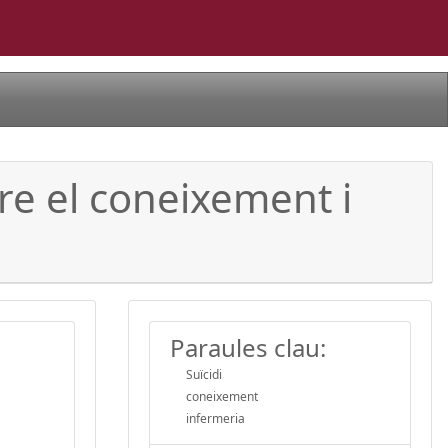
re el coneixement i
Paraules clau:
Suïcidi
coneixement
infermeria