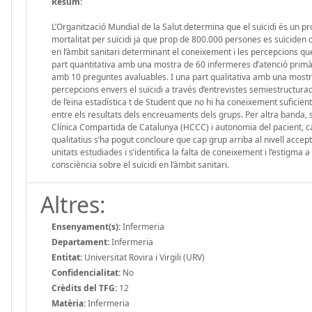
Resum:
L’Organització Mundial de la Salut determina que el suïcidi és un p
mortalitat per suïcidi ja que prop de 800.000 persones es suïciden cad
en l’àmbit sanitari determinant el coneixement i les percepcions que
part quantitativa amb una mostra de 60 infermeres d’atenció primàri
amb 10 preguntes avaluables. I una part qualitativa amb una mostra
percepcions envers el suïcidi a través d’entrevistes semiestructurades
de l’eina estadística t de Student que no hi ha coneixement suficient 
entre els resultats dels encreuaments dels grups. Per altra banda, 
Clínica Compartida de Catalunya (HCCC) i autonomia del pacient, caso
qualitatius s’ha pogut concloure que cap grup arriba al nivell acce
unitats estudiades i s’identifica la falta de coneixement i l’estigma a 
consciència sobre el suïcidi en l’àmbit sanitari.
Altres:
Ensenyament(s):
Infermeria
Departament:
Infermeria
Entitat:
Universitat Rovira i Virgili (URV)
Confidencialitat:
No
Crèdits del TFG:
12
Matèria:
Infermeria