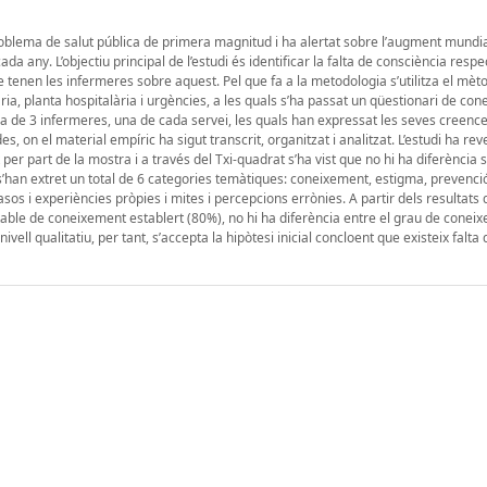
roblema de salut pública de primera magnitud i ha alertat sobre l’augment mundia
a any. L’objectiu principal de l’estudi és identificar la falta de consciència respec
 tenen les infermeres sobre aquest. Pel que fa a la metodologia s’utilitza el mèt
a, planta hospitalària i urgències, a les quals s’ha passat un qüestionari de co
 de 3 infermeres, una de cada servei, les quals han expressat les seves creence
, on el material empíric ha sigut transcrit, organitzat i analitzat. L’estudi ha rev
per part de la mostra i a través del Txi-quadrat s’ha vist que no hi ha diferència s
s’han extret un total de 6 categories temàtiques: coneixement, estigma, prevenció
s i experiències pròpies i mites i percepcions errònies. A partir dels resultats q
ptable de coneixement establert (80%), no hi ha diferència entre el grau de conei
nivell qualitatiu, per tant, s’accepta la hipòtesi inicial concloent que existeix falta 