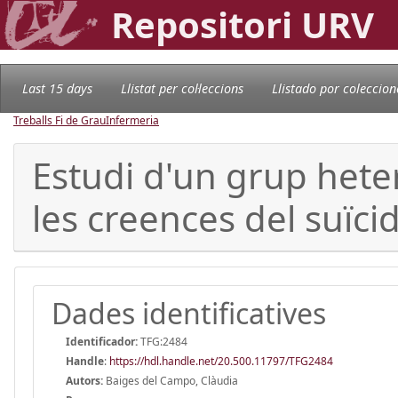
Repositori URV
Last 15 days
Llistat per col·leccions
Llistado por coleccion
Treballs Fi de Grau
Infermeria
Estudi d'un grup hete
les creences del suïcid
Dades identificatives
Identificador:
TFG:2484
Handle
:
https://hdl.handle.net/20.500.11797/TFG2484
Autors:
Baiges del Campo, Clàudia