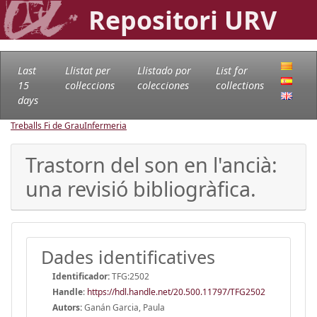
Repositori URV
Last
Llistat per
Llistado por
List for
15
col·leccions
colecciones
collections
days
Treballs Fi de Grau
Infermeria
Trastorn del son en l'ancià:
una revisió bibliogràfica.
Dades identificatives
Identificador:
TFG:2502
Handle
:
https://hdl.handle.net/20.500.11797/TFG2502
Autors:
Ganán Garcia, Paula