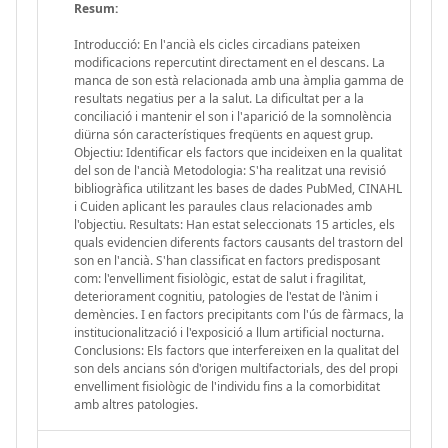
Resum:
Introducció: En l'ancià els cicles circadians pateixen
modificacions repercutint directament en el descans. La
manca de son està relacionada amb una àmplia gamma de
resultats negatius per a la salut. La dificultat per a la
conciliació i mantenir el son i l'aparició de la somnolència
diürna són característiques freqüents en aquest grup.
Objectiu: Identificar els factors que incideixen en la qualitat
del son de l'ancià Metodologia: S'ha realitzat una revisió
bibliogràfica utilitzant les bases de dades PubMed, CINAHL
i Cuiden aplicant les paraules claus relacionades amb
l'objectiu. Resultats: Han estat seleccionats 15 articles, els
quals evidencien diferents factors causants del trastorn del
son en l'ancià. S'han classificat en factors predisposant
com: l'envelliment fisiològic, estat de salut i fragilitat,
deteriorament cognitiu, patologies de l'estat de l'ànim i
demències. I en factors precipitants com l'ús de fàrmacs, la
institucionalització i l'exposició a llum artificial nocturna.
Conclusions: Els factors que interfereixen en la qualitat del
son dels ancians són d'origen multifactorials, des del propi
envelliment fisiològic de l'individu fins a la comorbiditat
amb altres patologies.