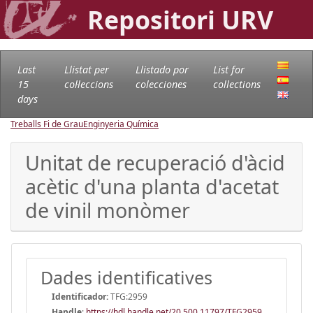
Repositori URV
Last
Llistat per
Llistado por
List for
15
col·leccions
colecciones
collections
days
Treballs Fi de Grau
Enginyeria Química
Unitat de recuperació d'àcid
acètic d'una planta d'acetat
de vinil monòmer
Dades identificatives
Identificador:
TFG:2959
Handle
:
https://hdl.handle.net/20.500.11797/TFG2959