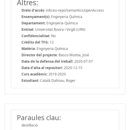
Altres:
Drets d'accés:
info:eu-repo/semantics/openAccess
Ensenyament(s):
Enginyeria Química
Departament:
Enginyeria Química
Entitat:
Universitat Rovira i Virgili (URV)
Confidencialitat:
No
Crèdits del TFG:
12
Matèria:
Enginyeria Química
Director del projecte:
Basco Montia, José
Data de la defensa del treball:
2020-07-07
Data d'alta al repositori:
2020-12-15
Curs acadèmic:
2019-2020
Estudiant:
Català Dalmau, Roger
Paraules clau:
destil·lació