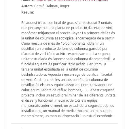
Autors:
Català Dalmau, Roger
Resum:
En aquest treball de final de grau s’han estudiat 3 unitats
que pertanyen a una planta de producció d’acetat de vinil
monòmer mitjançant el procés Bayer. La primera d’elles és
la unitat de columna azeotròpica, encarregada de a partir
d’una mescla de més de 15 components, obtenir un
destil·lat i un producte de fons de columna gairebé pur
d’acetat de vinil i àcid acètic respectivament. La segona
unitat estudiada és l’anomenada columna d’acetat d’etil. La
funció d’aquesta és purificar l’àcid acètic. Per últim, la
tercera unitat estudiada és la unitat de columna
deshidratadora. Aquesta s’encarrega de purificar l’acetat
de vinil. Cada una de les unitats conté una columna de
destil·lació i els seus equips associats (intercanviadors de
calor, acumuladors de reflux, bombes, ...). L’abast d’aquest
projecte inclou un estudi preliminar de les diferents unitats,
el disseny funcional i mecànic de tots els equips
mencionats anteriorment, un estudi de la seguretat de les
instal·lacions, un manual de medi ambient, un manual de
manteniment, un manual d’operació i un estudi econòmic.