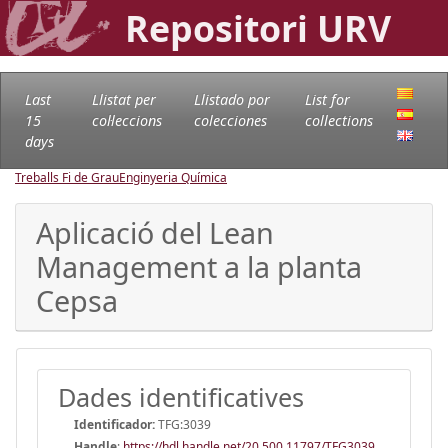
Repositori URV
Last
Llistat per
Llistado por
List for
15
col·leccions
colecciones
collections
days
Treballs Fi de Grau
Enginyeria Química
Aplicació del Lean
Management a la planta
Cepsa
Dades identificatives
Identificador:
TFG:3039
Handle
:
https://hdl.handle.net/20.500.11797/TFG3039