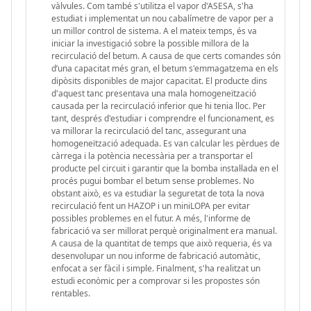
vàlvules. Com també s'utilitza el vapor d'ASESA, s'ha
estudiat i implementat un nou cabalímetre de vapor per a
un millor control de sistema. A el mateix temps, és va
iniciar la investigació sobre la possible millora de la
recirculació del betum. A causa de que certs comandes són
d’una capacitat més gran, el betum s'emmagatzema en els
dipòsits disponibles de major capacitat. El producte dins
d'aquest tanc presentava una mala homogeneïtzació
causada per la recirculació inferior que hi tenia lloc. Per
tant, després d'estudiar i comprendre el funcionament, es
va millorar la recirculació del tanc, assegurant una
homogeneïtzació adequada. Es van calcular les pèrdues de
càrrega i la potència necessària per a transportar el
producte pel circuit i garantir que la bomba instal·lada en el
procés pugui bombar el betum sense problemes. No
obstant això, es va estudiar la seguretat de tota la nova
recirculació fent un HAZOP i un miniLOPA per evitar
possibles problemes en el futur. A més, l'informe de
fabricació va ser millorat perquè originalment era manual.
A causa de la quantitat de temps que això requeria, és va
desenvolupar un nou informe de fabricació automàtic,
enfocat a ser fàcil i simple. Finalment, s'ha realitzat un
estudi econòmic per a comprovar si les propostes són
rentables.