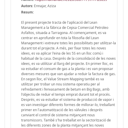
Autors:
Ennajar, Aziza
Resum:
El present projecte tracta de l'aplicació del Lean
Management a la fàbrica de Cepsa Comercial Petroleo
Asfaltos, situada a Tarragona. Al començament, es va
centrar en aprofundir en tota la filosofia del Lean
Management i extreure totes les possibilitats per utilitzar-la
durant tot el projecte. A més, per fixar totes les noves
idees, es va aplicar l'eina de les 5S en un lloc comú i
habitual de la casa. Després de la consolidació de les noves
idees, es va utilitzar al llarg del projecte. En primer lloc, es
va estudiar el consum de gas a la planta i es van proposar
diverses mesures que van ajudar a reduir la factura de gas.
En segon lloc, el Value Stream Mapping també es va
utilitzar per trobar un nou sistema operatiu per al
refredament i l’envasament de betum en Big Bags, amb
l'objectiu de reduir el temps emprat durant tot el procés.
Després, es va estudiar el sistema de producció de vapor i
es van investigar diferents formes de millorar-lo, treballant
primer en l'automatització de les vàlvules i després
canviant el control de sistema mitjançant nous
transmissors. També s'ha treballat en la sectorització de
les diferents zones de la planta mitjançant les noves