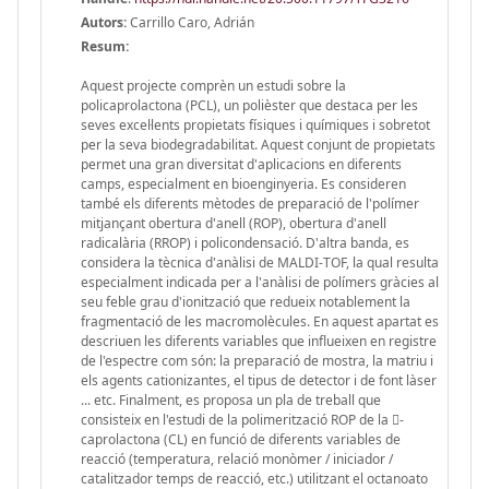
Autors:
Carrillo Caro, Adrián
Resum:
Aquest projecte comprèn un estudi sobre la
policaprolactona (PCL), un polièster que destaca per les
seves excel·lents propietats físiques i químiques i sobretot
per la seva biodegradabilitat. Aquest conjunt de propietats
permet una gran diversitat d'aplicacions en diferents
camps, especialment en bioenginyeria. Es consideren
també els diferents mètodes de preparació de l'polímer
mitjançant obertura d'anell (ROP), obertura d'anell
radicalària (RROP) i policondensació. D'altra banda, es
considera la tècnica d'anàlisi de MALDI-TOF, la qual resulta
especialment indicada per a l'anàlisi de polímers gràcies al
seu feble grau d'ionització que redueix notablement la
fragmentació de les macromolècules. En aquest apartat es
descriuen les diferents variables que influeixen en registre
de l'espectre com són: la preparació de mostra, la matriu i
els agents cationizantes, el tipus de detector i de font làser
... etc. Finalment, es proposa un pla de treball que
consisteix en l'estudi de la polimerització ROP de la -
caprolactona (CL) en funció de diferents variables de
reacció (temperatura, relació monòmer / iniciador /
catalitzador temps de reacció, etc.) utilitzant el octanoato