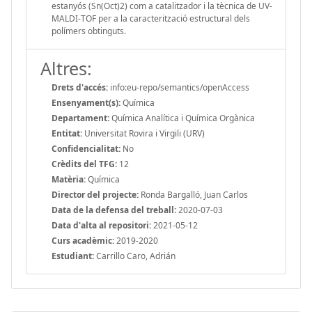
estanyós (Sn(Oct)2) com a catalitzador i la tècnica de UV-
MALDI-TOF per a la caracterització estructural dels
polímers obtinguts.
Altres:
Drets d'accés:
info:eu-repo/semantics/openAccess
Ensenyament(s):
Química
Departament:
Química Analítica i Química Orgànica
Entitat:
Universitat Rovira i Virgili (URV)
Confidencialitat:
No
Crèdits del TFG:
12
Matèria:
Química
Director del projecte:
Ronda Bargalló, Juan Carlos
Data de la defensa del treball:
2020-07-03
Data d'alta al repositori:
2021-05-12
Curs acadèmic:
2019-2020
Estudiant:
Carrillo Caro, Adrián