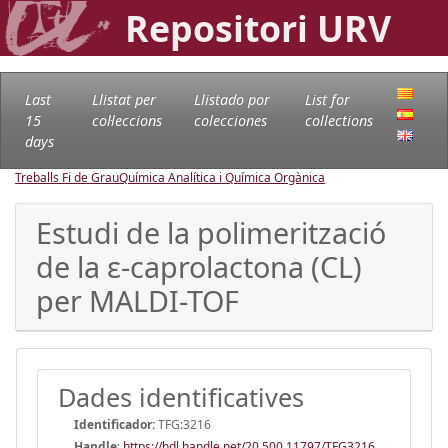
Repositori URV
Last
Llistat per
Llistado por
List for
15
col·leccions
colecciones
collections
days
Treballs Fi de Grau
Química Analítica i Química Orgànica
Estudi de la polimerització
de la ε-caprolactona (CL)
per MALDI-TOF
Dades identificatives
Identificador:
TFG:3216
Handle
:
https://hdl.handle.net/20.500.11797/TFG3216