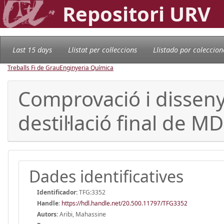
Repositori URV
Last 15 days
Llistat per col·leccions
Llistado por coleccion
Treballs Fi de Grau
Enginyeria Química
Comprovació i disseny
destil·lació final de MD
Dades identificatives
Identificador:
TFG:3352
Handle
:
https://hdl.handle.net/20.500.11797/TFG3352
Autors:
Aribi, Mahassine