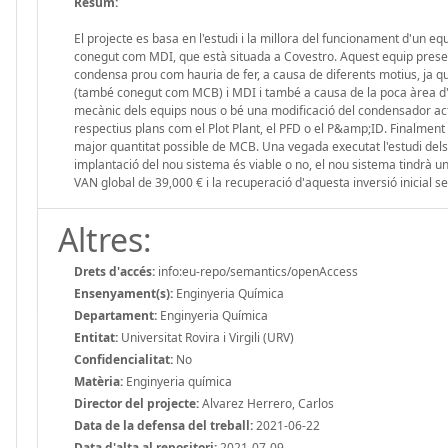
Resum:
El projecte es basa en l'estudi i la millora del funcionament d'un e
conegut com MDI, que està situada a Covestro. Aquest equip presen
condensa prou com hauria de fer, a causa de diferents motius, ja qu
(també conegut com MCB) i MDI i també a causa de la poca àrea d'int
mecànic dels equips nous o bé una modificació del condensador actua
respectius plans com el Plot Plant, el PFD o el P&amp;ID. Finalmen
major quantitat possible de MCB. Una vegada executat l'estudi dels 
implantació del nou sistema és viable o no, el nou sistema tindrà 
VAN global de 39,000 € i la recuperació d'aquesta inversió inicial se
Altres:
Drets d'accés:
info:eu-repo/semantics/openAccess
Ensenyament(s):
Enginyeria Química
Departament:
Enginyeria Química
Entitat:
Universitat Rovira i Virgili (URV)
Confidencialitat:
No
Matèria:
Enginyeria química
Director del projecte:
Alvarez Herrero, Carlos
Data de la defensa del treball:
2021-06-22
Data d'alta al repositori:
2021-07-09