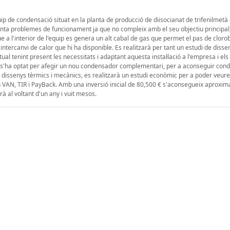
quip de condensació situat en la planta de producció de diisocianat de trifenilmet
ta problemes de funcionament ja que no compleix amb el seu objectiu principal,
e a l'interior de l'equip es genera un alt cabal de gas que permet el pas de clor
ercanvi de calor que hi ha disponible. Es realitzarà per tant un estudi de dissen
l tenint present les necessitats i adaptant aquesta instal·lació a l'empresa i els
t s'ha optat per afegir un nou condensador complementari, per a aconseguir cond
dissenys tèrmics i mecànics, es realitzarà un estudi econòmic per a poder veure 
un VAN, TIR i PayBack. Amb una inversió inicial de 80,500 € s'aconsegueix aprox
rà al voltant d'un any i vuit mesos.