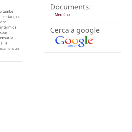
Documents:
à o també
Memòria
 per tant, no
obencÈ
y tèrmic i
Cerca a google
 seus
ensar la
si la
imadament un