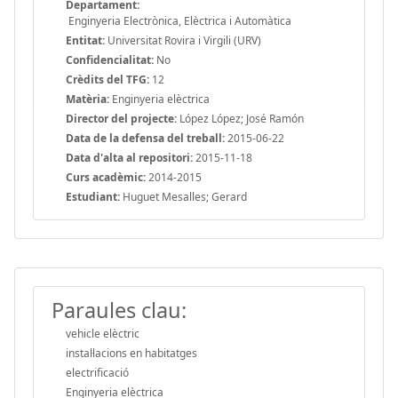
Departament:
Enginyeria Electrònica, Elèctrica i Automàtica
Entitat:
Universitat Rovira i Virgili (URV)
Confidencialitat:
No
Crèdits del TFG:
12
Matèria:
Enginyeria elèctrica
Director del projecte:
López López; José Ramón
Data de la defensa del treball:
2015-06-22
Data d'alta al repositori:
2015-11-18
Curs acadèmic:
2014-2015
Estudiant:
Huguet Mesalles; Gerard
Paraules clau:
vehicle elèctric
instal·lacions en habitatges
electrificació
Enginyeria elèctrica