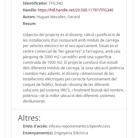
Identificador:
TFG:340
Handle
:
https://hdl.handle.net/20.500.11797/TFG340
Autors:
Huguet Mesalles; Gerard
Resum:
L’objectiu del projecte és el disseny, càlcul i justificació de
les instal·lacions d’un restaurant amb mòduls de càrrega
per vehicles elèctrics en el seu aparcament. Situat en el
centre comercial de “les gavarres” a Tarragona, amb una
pàrquing de 2000 m2 i un edifici amb una superfície
construïda de 1600 m2. El projecte constarà d’un estudi
dels diferents mòduls de càrrega, la seva ubicació potència
i nombre més adients, el disseny i dimensionat de les
instal·lacions elèctriques pel correcte funcionament del
conjunt de l’edifici, l’estudi i disseny de les diferents
solucions pel sistema d’ACS, i finalment l’estudi del nombre,
potència i de la millor ubicació dels diferents sistemes
d’enllumenat.
Altres:
Drets d'accés:
info:eu-repo/semantics/openAccess
Ensenyament(s):
Enginyeria Elèctrica