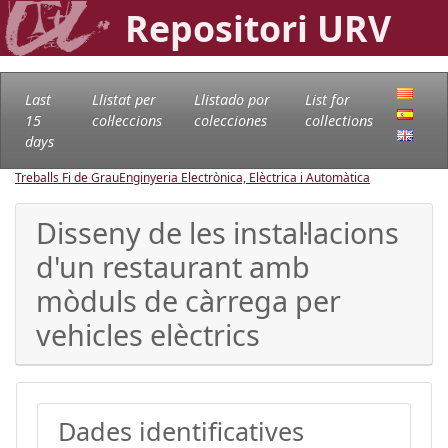
Repositori URV
Last
Llistat per
Llistado por
List for
15
col·leccions
colecciones
collections
days
Treballs Fi de Grau
Enginyeria Electrònica, Elèctrica i Automàtica
Disseny de les instal·lacions
d'un restaurant amb
mòduls de càrrega per
vehicles elèctrics
Dades identificatives