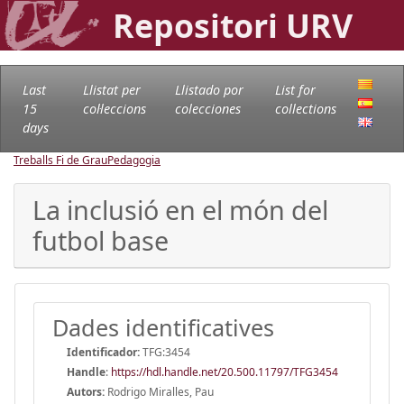
Repositori URV
Last
Llistat per
Llistado por
List for
15
col·leccions
colecciones
collections
days
Treballs Fi de Grau
Pedagogia
La inclusió en el món del
futbol base
Dades identificatives
Identificador:
TFG:3454
Handle
:
https://hdl.handle.net/20.500.11797/TFG3454
Autors:
Rodrigo Miralles, Pau