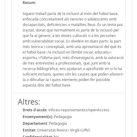
Resum:
Aquest treball parla de la inclusió al món del futbol base,
enfocada concretament als nens/es o adolescents amb
discapacitats, deficiències o malalties lleus. És un tema poc
tractat, donat que normalment es parla de la inclusió pel
que fa al gènere, a les ètnies culturals o a les persones
amb vulnerabilitat social. Es divideix en dues parts: la part
més teòrica i conceptual, amb una aproximació del què és
el futbol base i la inclusió en l’àmbit social, educatiu i
esportiu, i l’última part, més d’investigació, amb la valoració
de tres entrevistes a professionals, que, junt amb la
recerca bibliogràfica, ens ajudaran a aprofundir en si hi ha
suficient inclusió, quines són les causes que poden afavorir-
la o dificultar-la i quins elements poden fer possible
aquesta dins del futbol base.
Altres:
Drets d'accés:
info:eu-repo/semantics/openAccess
Ensenyament(s):
Pedagogia
Departament:
Pedagogia
Entitat:
Universitat Rovira i Virgili (URV)
Confidencialitat:
No