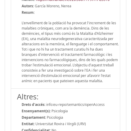
Autors:
García Moreno, Nerea
Resum:
L'envelliment de la població ha provocat l'increment de les
malalties cròniques, com ara la demència. Dins de les
demències, el tipus més comú és la Malaltia d'Alzheimer
(EA), una malaltia neurodegenerativa caracteritzada per
alteracions en la memòria, el llenguatge i el comportament.
Tot i que no hi ha un tractament curatiu hi ha dues
branques d'intervenció: el tractament farmacològic i les
intervencions no farmacològiques, dins de les quals podem
trobar l'estimulació emocional. L'objectiu d'aquest treball
consisteix a fer una investigació sobre l'EA i fer una
intervenció d'estimulació emocional per afavorir l'estat
anímic en pacients que pateixen aquesta malaltia.
Altres:
Drets d'accés:
info:eu-repo/semantics/openAccess
Ensenyament(s):
Psicologia
Departament:
Psicologia
Entitat:
Universitat Rovira i Virgili (URV)
Confidencialitat:
No