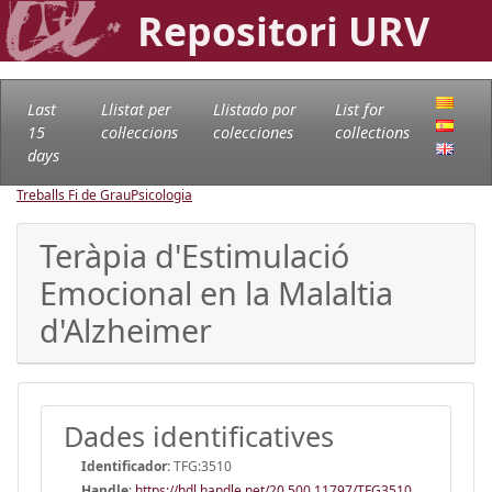
Repositori URV
Last
Llistat per
Llistado por
List for
15
col·leccions
colecciones
collections
days
Treballs Fi de Grau
Psicologia
Teràpia d'Estimulació
Emocional en la Malaltia
d'Alzheimer
Dades identificatives
Identificador:
TFG:3510
Handle
:
https://hdl.handle.net/20.500.11797/TFG3510